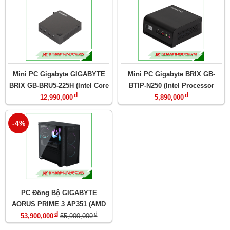
5090/ĐEN)
VESA)
Mini PC Gigabyte GIGABYTE
Mini PC Gigabyte BRIX GB-
BRIX GB-BRU5-225H (Intel Core
BTIP-N250 (Intel Processor
đ
đ
Ultra 5 225H/ DDR5-6400/ 2x
N250/ DDR5-4800/ NVMe &
12,990,000
5,890,000
NVMe/ USB4/ Wi-Fi 7/
SATA/ HDMI/ Wi-Fi/ Bluetooth/
Bluetooth/ LAN/ VESA)
LAN/ VESA)
-4%
PC Đồng Bộ GIGABYTE
AORUS PRIME 3 AP351 (AMD
đ
đ
Ryzen 5/ RTX 5060Ti 16GB/
53,900,000
55,900,000
32GB (2x16GB) DDR5 U-DIMM/