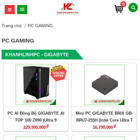
0
Trang chủ
PC GAMING
PC GAMING
KHANHLINHPC - GIGABYTE
PC AI Đồng Bộ GIGABYTE AI
Mini PC GIGABYTE BRIX GB-
TOP 100 Z890 (Ultra 9
BRU7-255H (Intel Core Ultra 7
đ
đ
285K/64GD5/320GBSSD1-
255H/ DDR5-6400/ 2x NVMe/
229,990,000
16,790,000
AI/2TBSSD2/WF7/BT/32G - RTX
USB4/ Wi-Fi 7/ Bluetooth/ LAN/