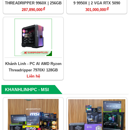
THREADRIPPER 9960X | 256GB
9 9950X | 2 VGA RTX 5090
đ
đ
| NVIDIA RTX 5090 32G
32GB | Ram 128GB
287,890,000
301,000,000
Khánh Linh - PC AI AMD Ryzen
Threadripper 7970X/ 128GB
Liên hệ
RAM DDR5/ Dual VGA RTX 5090
32G
KHANHLINHPC - MSI