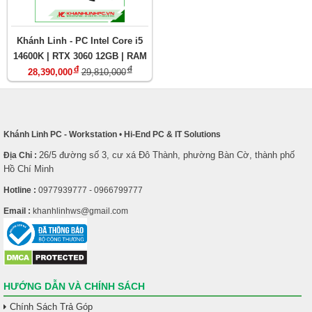
Khánh Linh - PC Intel Core i5
14600K | RTX 3060 12GB | RAM
đ
đ
32GB D5
28,390,000
29,810,000
Khánh Linh PC - Workstation
•
Hi-End PC & IT Solutions
26/5 đường số 3, cư xá Đô Thành, phường Bàn Cờ, thành phố
Địa Chỉ :
Hồ Chí Minh
Hotline :
0977939777 - 0966799777
Email :
khanhlinhws@gmail.com
HƯỚNG DẪN VÀ CHÍNH SÁCH
Chính Sách Trả Góp