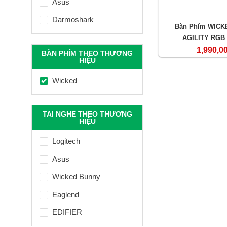
Asus
Darmoshark
Bàn Phím WIC
Zadez
AGILITY RGB
1,990,0
BÀN PHÍM THEO THƯƠNG
ZOWIE (BENQ)
HIỆU
Wicked
TAI NGHE THEO THƯƠNG
HIỆU
Logitech
Asus
Wicked Bunny
Eaglend
EDIFIER