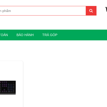
TOÁN
BẢO HÀNH
TRẢ GÓP