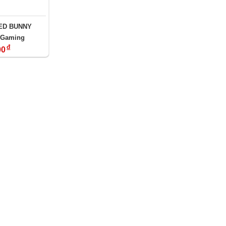
KED BUNNY
 Gaming
đ
00