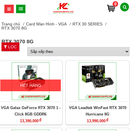
0
Trang chủ
Card Màn Hình - VGA
RTX 30 SERIES
RTX 3070 8G
RTX 3070 8G
LỌC
HẾT HÀNG
VGA Galax GeForce RTX 3070 1 -
VGA Leadtek WinFast RTX 3070
Click 8GB GDDR6
Hurricane 8G
đ
đ
13,390,000
13,990,000