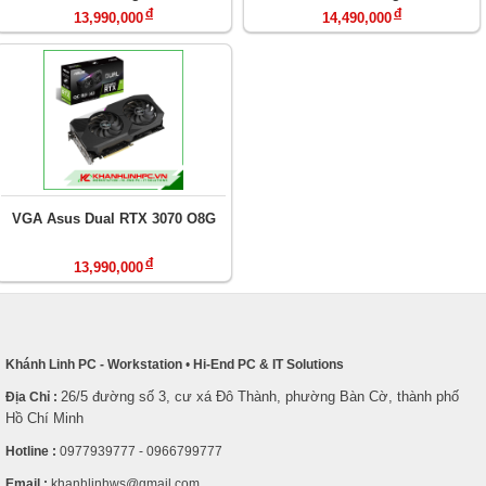
đ
đ
13,990,000
14,490,000
VGA Asus Dual RTX 3070 O8G
đ
13,990,000
Khánh Linh PC - Workstation
•
Hi-End PC & IT Solutions
26/5 đường số 3, cư xá Đô Thành, phường Bàn Cờ, thành phố
Địa Chỉ :
Hồ Chí Minh
Hotline :
0977939777 - 0966799777
Email :
khanhlinhws@gmail.com