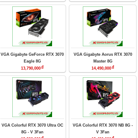
VGA Gigabyte GeForce RTX 3070
VGA Gigabyte Aorus RTX 3070
Eagle 8G
Master 8G
đ
đ
13,790,000
14,490,000
VGA Colorful RTX 3070 Ultra OC
VGA Colorful RTX 3070 NB 8G -
8G - V 3Fan
V 3Fan
đ
đ