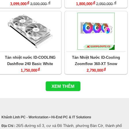
đ
đ
đ
đ
ARGB
3,099,000
3,599,000
1,800,000
2,950,000
Tản nhiệt nước ID-COOLING
Tản Nhiệt Nước ID-Cooling
Dashflow 240 Basic White
Zoomflow 360-XT Snow
đ
đ
1,750,000
2,790,000
XEM THÊM
Khánh Linh PC - Workstation
•
Hi-End PC & IT Solutions
26/5 đường số 3, cư xá Đô Thành, phường Bàn Cờ, thành phố
Địa Chỉ :