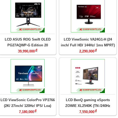
LCD ASUS ROG Swift OLED
LCD ViewSonic VA24G1-H (24
PG27AQWP-G Edition 20
inch/ Full HD/ 144Hz/ 1ms MPRT)
đ
đ
39,990,000
2,290,000
LCD ViewSonic ColorPro VP2766
LCD BenQ gaming eSports
(2K/ 27inch/ 120Hz/ IPS/ Loa)
ZOWIE XL2540K (TN /240Hz
đ
đ
/24inch)
7,180,000
7,550,000