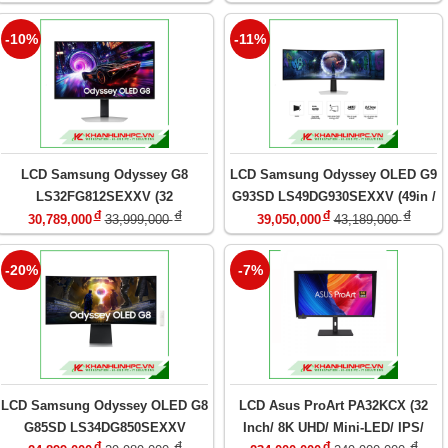
0.03ms / Cong)
-10%
-11%
LCD Samsung Odyssey G8
LCD Samsung Odyssey OLED G9
LS32FG812SEXXV (32
G93SD LS49DG930SEXXV (49in /
đ
đ
đ
đ
inch/UHD/OLED/240Hz/0.03ms)
DQHD / OLED / 240Hz / 0.03ms /
30,789,000
33,999,000
39,050,000
43,189,000
Cong)
-20%
-7%
LCD Samsung Odyssey OLED G8
LCD Asus ProArt PA32KCX (32
G85SD LS34DG850SEXXV
Inch/ 8K UHD/ Mini-LED/ IPS/
đ
đ
đ
đ