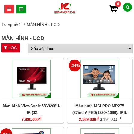
0
Trang chủ
MÀN HÌNH - LCD
MÀN HÌNH - LCD
LỌC
-24%
Màn hình ViewSonic VG3208U-
Màn hình MSI PRO MP275
4K (32
(27inch/ FHD(1920x1080)/ IPS/
đ
đ
đ
inch/4K/60Hz/4ms/VA/HDR10)
100Hz/ 1ms (MPRT) / 4ms (GTG))
7,990,000
2,569,000
3,190,000