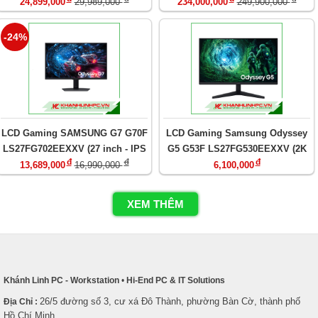
(UltraWide 3440 x 1440/ OLED/
60Hz)
24,899,000
29,989,000
234,000,000
249,900,000
175Hz/ 0.03 ms)
-24%
LCD Gaming SAMSUNG G7 G70F
LCD Gaming Samsung Odyssey
LS27FG702EEXXV (27 inch - IPS
G5 G53F LS27FG530EEXXV (2K
đ
đ
đ
- 4K - 1ms - 180Hz)
QHD (2560 x 1440) / IPS/ max
13,689,000
16,990,000
6,100,000
200Hz/ sáng 300cd)
XEM THÊM
Khánh Linh PC - Workstation
•
Hi-End PC & IT Solutions
26/5 đường số 3, cư xá Đô Thành, phường Bàn Cờ, thành phố
Địa Chỉ :
Hồ Chí Minh