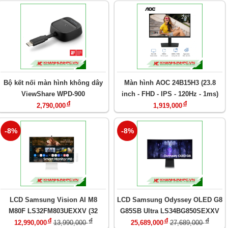
Bộ kết nối màn hình không dây
Màn hình AOC 24B15H3 (23.8
ViewShare WPD-900
inch - FHD - IPS - 120Hz - 1ms)
đ
đ
2,790,000
1,919,000
-8%
-8%
LCD Samsung Vision AI M8
LCD Samsung Odyssey OLED G8
M80F LS32FM803UEXXV (32
G85SB Ultra LS34BG850SEXXV
đ
đ
đ
đ
inch/UHD/VA/60Hz/4ms/loa)
(34in / WQHD / OLED / 175Hz /
12,990,000
13,990,000
25,689,000
27,689,000