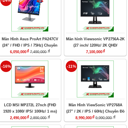
-24%
Màn Hình Asus ProArt PA247CV
Màn hình Viewsonic VP2756A-2K
(24" / FHD / IPS / 75Hz) Chuyên
(27 inch/ 120Hz/ 2K QHD/
đ
đ
đ
Đồ Họa
Pantone Validated/ 90W USB-C)
6,050,000
7,490,000
7,100,000
-16%
-11%
LCD MSI MP272L 27nch (FHD
Màn Hình ViewSonic VP2768A
1920 x 1080/ IPS/ 100Hz/ 1 ms)
(27" / 2K / IPS / 60Hz) Chuyên Đồ
đ
đ
đ
đ
Họa
2,490,000
2,890,000
8,990,000
9,990,000