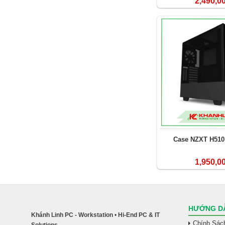
2,490,0
Case NZXT H510
1,950,0
HƯỚNG DẪ
Khánh Linh PC - Workstation
•
Hi-End PC & IT
Chính Sác