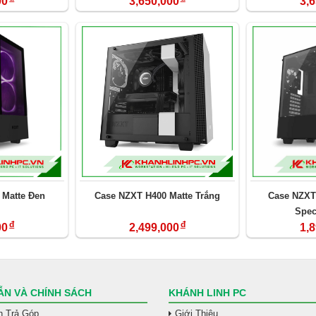
00
3,650,000
3,
 Matte Đen
Case NZXT H400 Matte Trắng
Case NZXT
Spec
đ
đ
00
2,499,000
1,
N VÀ CHÍNH SÁCH
KHÁNH LINH PC
h Trả Góp
Giới Thiệu