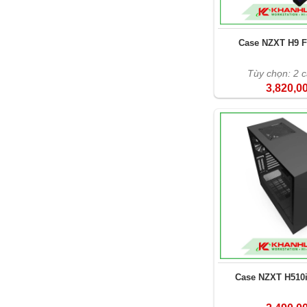
Case NZXT H9 F
Tùy chọn: 2 
3,820,0
Case NZXT H510i