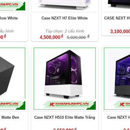
low White
Case NZXT H7 Elite White
CASE NZXT H
cấu hình
Tùy chọn: 2 cấu hình
3,100,00
đ
đ
đ
00
4,500,000
5,020,000
 Matte Đen
Case NZXT H510 Elite Matte Trắng
Case NZXT H
đ
đ