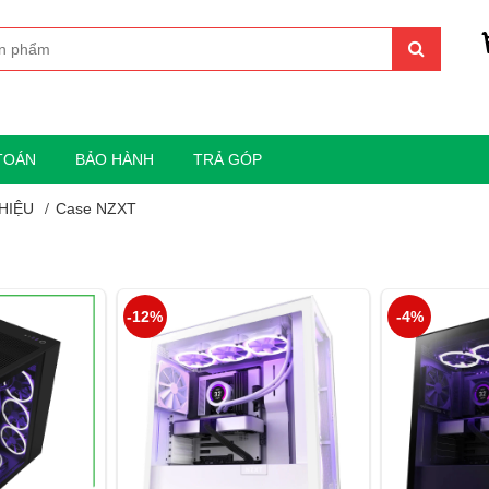
TOÁN
BẢO HÀNH
TRẢ GÓP
HIỆU
Case NZXT
-12%
-4%