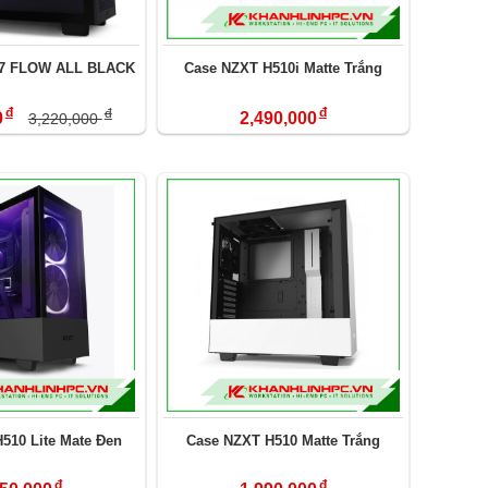
7 FLOW ALL BLACK
Case NZXT H510i Matte Trắng
đ
đ
đ
0
2,490,000
3,220,000
510 Lite Mate Đen
Case NZXT H510 Matte Trắng
đ
đ