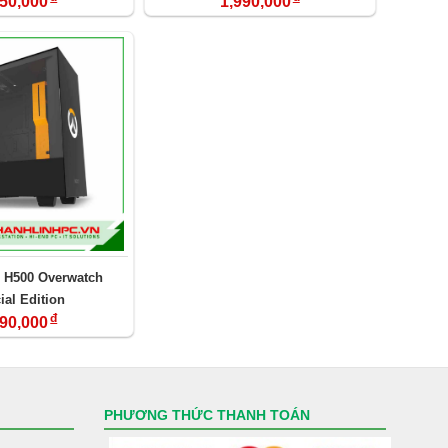
650,000
1,990,000
 H500 Overwatch
ial Edition
đ
890,000
PHƯƠNG THỨC THANH TOÁN