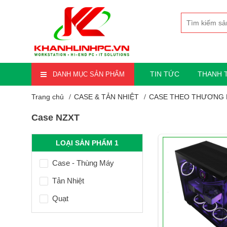
TIN TỨC
THANH 
DANH MỤC SẢN PHẨM
Trang chủ
CASE & TẢN NHIỆT
CASE THEO THƯƠNG 
Case NZXT
LOẠI SẢN PHẨM 1
Case - Thùng Máy
Tản Nhiệt
Quạt