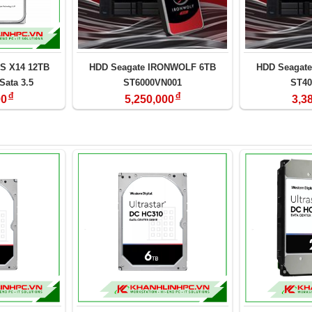
S X14 12TB
HDD Seagate IRONWOLF 6TB
HDD Seagat
ata 3.5
ST6000VN001
ST40
đ
đ
0008)
00
5,250,000
3,3