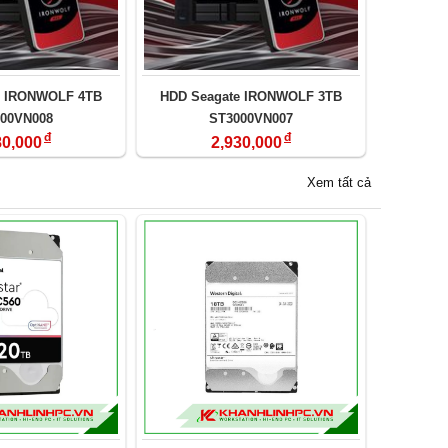
e IRONWOLF 4TB
HDD Seagate IRONWOLF 3TB
00VN008
ST3000VN007
đ
đ
80,000
2,930,000
Xem tất cả