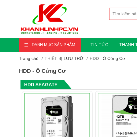
TIN TỨC
THANH 
DANH MỤC SẢN PHẨM
Trang chủ
THIẾT BỊ LƯU TRỮ
HDD - Ổ Cứng Cơ
HDD - Ổ Cứng Cơ
HDD SEAGATE