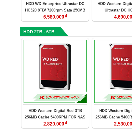
HDD WD Enterprise Ultrastar DC
HDD Western Digita
HC320 8TB/ 7200rpm Sata 256MB
Ultrastar DC H
đ
(HUS728T8TALE6L4)
(HUS726T4TA
6,589,000
4,690,0
HDD 2TB - 6TB
HDD Western Digital Red 3TB
HDD Western Digi
256MB Cache 5400RPM FOR NAS
256MB Cache 5400
đ
Western Digital30EFAX
Western Digit
2,820,000
2,530,0