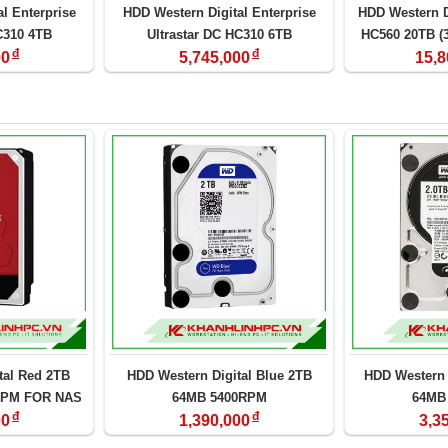
l Enterprise
HDD Western Digital Enterprise
HDD Western Di
C310 4TB
Ultrastar DC HC310 6TB
HC560 20TB (
đ
đ
LA6L4)
(HUS726T6TALE6L4)
512M
00
5,745,000
15,8
tal Red 2TB
HDD Western Digital Blue 2TB
HDD Western 
RPM FOR NAS
64MB 5400RPM
64MB
đ
đ
al20EFAX
00
1,390,000
3,3