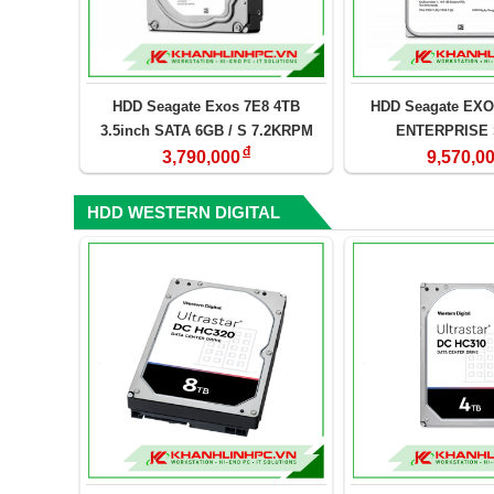
HDD Seagate Exos 7E8 4TB
HDD Seagate EXO
3.5inch SATA 6GB / S 7.2KRPM
ENTERPRISE S
đ
Cache 256MB
(ST12000NM
3,790,000
9,570,0
HDD WESTERN DIGITAL