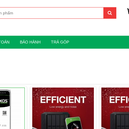
TOÁN
BẢO HÀNH
TRẢ GÓP