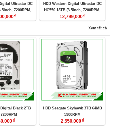
gital Ultrastar DC
HDD Western Digital Ultrastar DC
3.5inch, 7200RPM,
HC550 18TB (3.5inch, 7200RPM,
đ
đ
B Cache)
512MB Cache)
00,000
12,799,000
Xem tất cả
Digital Black 2TB
HDD Seagate Skyhawk 3TB 64MB
 7200RPM
5900RPM
đ
đ
50,000
2,550,000