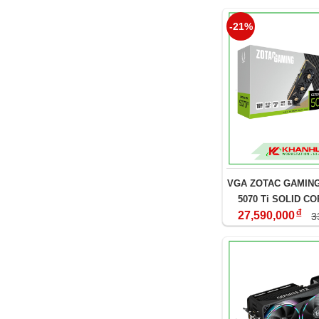
-21%
VGA ZOTAC GAMING
5070 Ti SOLID C
đ
27,590,000
3