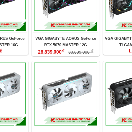
RUS GeForce
VGA GIGABYTE AORUS GeForce
VGA GIGABYTE
ASTER 16G
RTX 5070 MASTER 12G
Ti GA
hệ
đ
L
đ
28,839,000
30,839,000