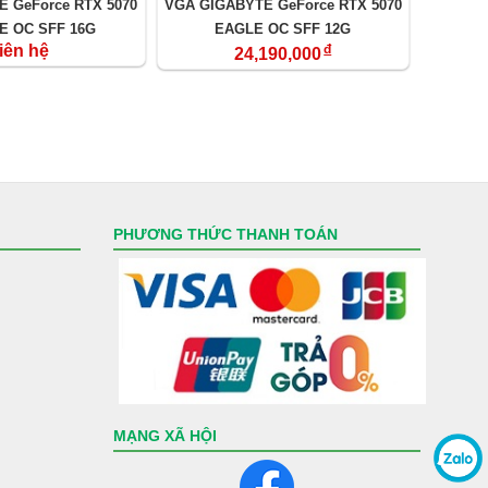
 GeForce RTX 5070
VGA GIGABYTE GeForce RTX 5070
E OC SFF 16G
EAGLE OC SFF 12G
iên hệ
đ
24,190,000
PHƯƠNG THỨC THANH TOÁN
MẠNG XÃ HỘI