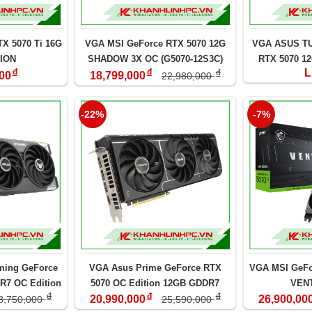
X 5070 Ti 16G
VGA MSI GeForce RTX 5070 12G
VGA ASUS TU
ION
SHADOW 3X OC (G5070-12S3C)
RTX 5070 12
đ
đ
L
đ
RTX5070
00
18,799,000
22,980,000
-22%
-7%
ing GeForce
VGA Asus Prime GeForce RTX
VGA MSI GeFo
R7 OC Edition
5070 OC Edition 12GB GDDR7
VEN
đ
đ
đ
2G-GAMING)
(PRIME-RTX5070-O12G)
20,990,000
26,900,00
8,750,000
25,590,000