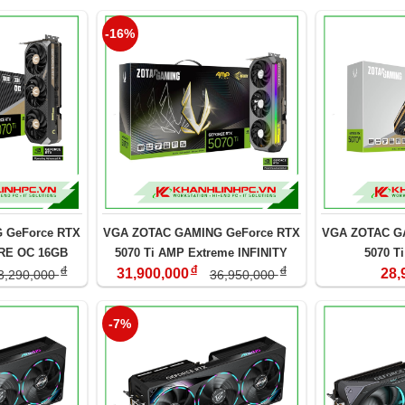
-16%
 GeForce RTX
VGA ZOTAC GAMING GeForce RTX
VGA ZOTAC G
ORE OC 16GB
5070 Ti AMP Extreme INFINITY
5070 T
đ
đ
đ
16GB
31,900,000
28,
3,290,000
36,950,000
-7%