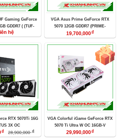
F Gaming GeForce
VGA Asus Prime GeForce RTX
GB GDDR7 ( (TUF-
5070 12GB GDDR7 (PRIME-
iên hệ
đ
-12G-GAMING)
RTX5070-12G)
19,700,000
rce RTX 5070Ti 16G
VGA Colorful iGame GeForce RTX
TUS 3X OC
5070 Ti Ultra W OC 16GB-V
đ
đ
đ
0
29,990,000
28,900,000