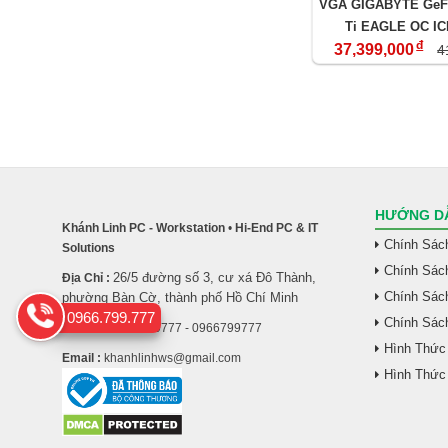
VGA GIGABYTE GeFo
Ti EAGLE OC IC
đ
37,399,000
4
HƯỚNG DẪ
Khánh Linh PC - Workstation
•
Hi-End PC & IT
Chính Sác
Solutions
Chính Sác
26/5 đường số 3, cư xá Đô Thành,
Địa Chỉ :
Chính Sách
phường Bàn Cờ, thành phố Hồ Chí Minh
0966.799.777
Chính Sác
Hotline :
0977939777 - 0966799777
Hình Thức
Email :
khanhlinhws@gmail.com
Hình Thức