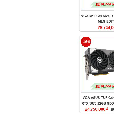
VGA MSI GeForce RT
MLG EDIT
29,744,0
-16%
VGA ASUS TUF Gam
RTX 5070 12GB GDD
đ
(TUF-RTX5070-O1
24,750,000
2