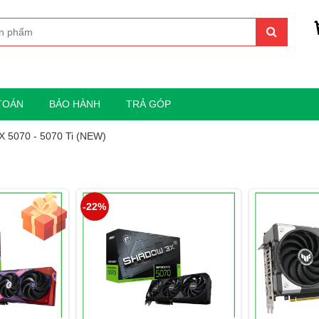
TOÁN
BẢO HÀNH
TRẢ GÓP
X 5070 - 5070 Ti (NEW)
-22%