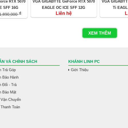
rce RTX 5070
VGA GIGABYTE GeForce RTX 5070
VGA GIGABYTE
E SFF 16G
EAGLE OC ICE SFF 12G
Ti EAGL
Liên hệ
L
đ
1,890,000
XEM THÊM
N VÀ CHÍNH SÁCH
KHÁNH LINH PC
h Trả Góp
Giới Thiệu
h Bảo Hành
 Đổi - Trả
h Bảo Mật
 Vận Chuyển
 Thanh Toán