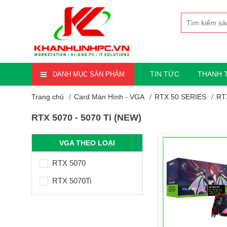
TIN TỨC
THANH 
DANH MỤC SẢN PHẨM
Trang chủ
Card Màn Hình - VGA
RTX 50 SERIES
RT
RTX 5070 - 5070 Ti (NEW)
VGA THEO LOẠI
RTX 5070
RTX 5070Ti