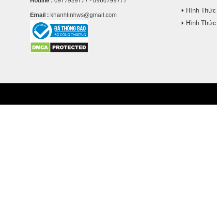
Hotline :
0977939777 - 0966799777
Hình Thức
Email :
khanhlinhws@gmail.com
Hình Thức