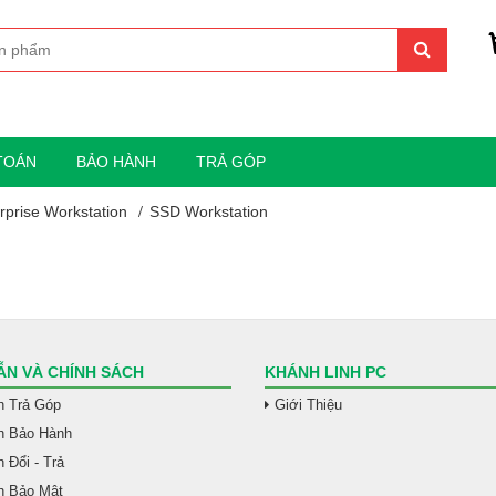
TOÁN
BẢO HÀNH
TRẢ GÓP
prise Workstation
SSD Workstation
N VÀ CHÍNH SÁCH
KHÁNH LINH PC
h Trả Góp
Giới Thiệu
h Bảo Hành
 Đổi - Trả
h Bảo Mật