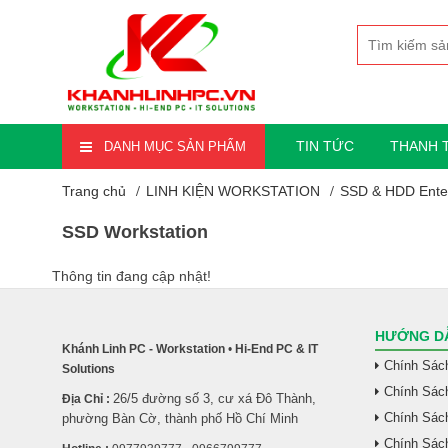
TIN TỨC
THANH 
DANH MỤC SẢN PHẨM
Trang chủ
LINH KIỆN WORKSTATION
SSD & HDD Enter
SSD Workstation
Thông tin đang cập nhật!
HƯỚNG DẪ
Khánh Linh PC - Workstation
•
Hi-End PC & IT
Chính Sác
Solutions
Chính Sác
26/5 đường số 3, cư xá Đô Thành,
Địa Chỉ :
Chính Sách
phường Bàn Cờ, thành phố Hồ Chí Minh
Chính Sác