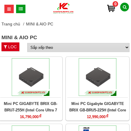
0
Trang chủ
MINI & AIO PC
MINI & AIO PC
LỌC
Mini PC GIGABYTE BRIX GB-
Mini PC Gigabyte GIGABYTE
BRU7-255H (Intel Core Ultra 7
BRIX GB-BRU5-225H (Intel Core
đ
đ
255H/ DDR5-6400/ 2x NVMe/
Ultra 5 225H/ DDR5-6400/ 2x
16,790,000
12,990,000
USB4/ Wi-Fi 7/ Bluetooth/ LAN/
NVMe/ USB4/ Wi-Fi 7/ Bluetooth/
VESA)
LAN/ VESA)