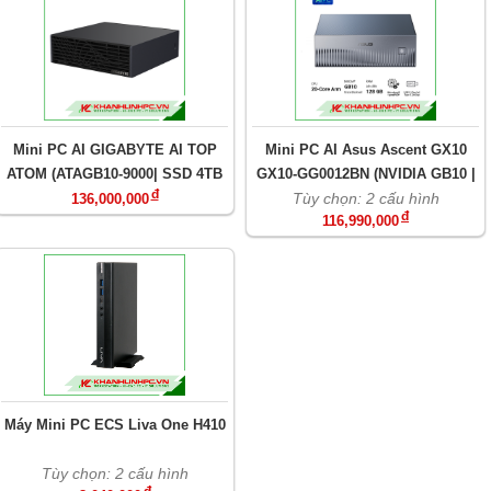
Mini PC AI GIGABYTE AI TOP
Mini PC AI Asus Ascent GX10
ATOM (ATAGB10-9000| SSD 4TB
GX10-GG0012BN (NVIDIA GB10 |
đ
Gen5)
128 GB RAM | 1TB M.2 NVMe
Tùy chọn: 2 cấu hình
136,000,000
đ
116,990,000
SSD| AW-EM637 WF
7(Gig+)2x2/BL5 |1x10GLAN |
ĐEN)
Máy Mini PC ECS Liva One H410
Tùy chọn: 2 cấu hình
đ