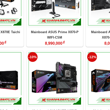
X870E Taichi
Mainboard ASUS Prime X870-P
Mainboard 
WIFI-CSM
X870
đ
đ
00
8,990,000
8,
-10%
-12%