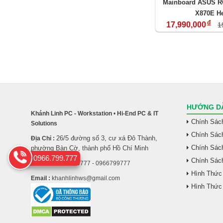
Mainboard ASUS R
X870E H
đ
17,990,000
1
HƯỚNG DẪ
Khánh Linh PC - Workstation
•
Hi-End PC & IT
Chính Sác
Solutions
Chính Sác
26/5 đường số 3, cư xá Đô Thành,
Địa Chỉ :
Chính Sách
phường Bàn Cờ, thành phố Hồ Chí Minh
0966.799.777
Chính Sác
Hotline :
0977939777 - 0966799777
Hình Thức
Email :
khanhlinhws@gmail.com
Hình Thức