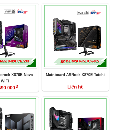
srock X870E Nova
Mainboard ASRock X870E Taichi
WiFi
đ
Liên hệ
490,000