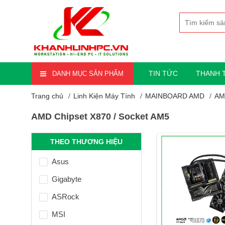
TIN TỨC
THANH 
DANH MỤC SẢN PHẨM
Trang chủ
Linh Kiện Máy Tính
MAINBOARD AMD
AM
AMD Chipset X870 / Socket AM5
THEO THƯƠNG HIỆU
Asus
Gigabyte
ASRock
MSI