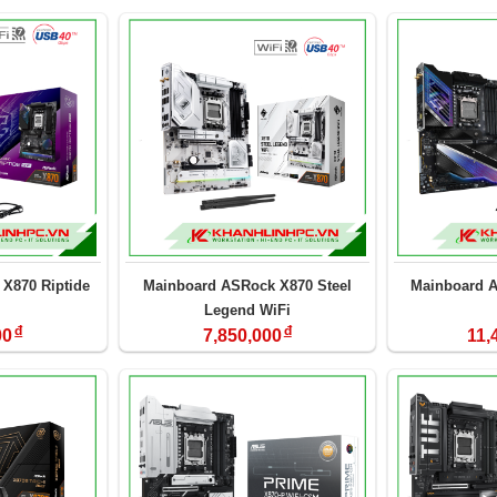
X870 Riptide
Mainboard ASRock X870 Steel
Mainboard A
Legend WiFi
đ
đ
00
7,850,000
11,