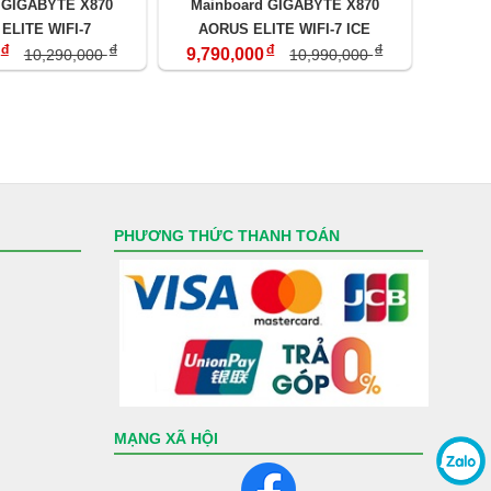
 GIGABYTE X870
Mainboard GIGABYTE X870
ELITE WIFI-7
AORUS ELITE WIFI-7 ICE
đ
đ
đ
đ
9,790,000
10,290,000
10,990,000
PHƯƠNG THỨC THANH TOÁN
MẠNG XÃ HỘI