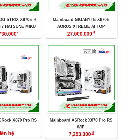
OG STRIX X870E-H
Mainboard GIGABYTE X870E
I7 HATSUNE MIKU
AORUS XTREME AI TOP
đ
đ
DITION
730,000
27,000,000
SRock X870 Pro RS
Mainboard ASRock X870 Pro RS
WiFi
iên hệ
đ
7,250,000