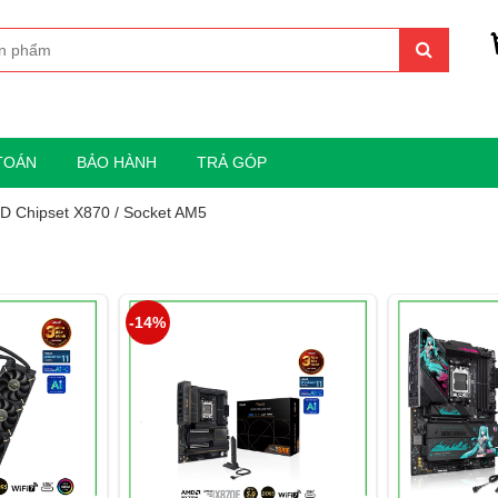
TOÁN
BẢO HÀNH
TRẢ GÓP
D Chipset X870 / Socket AM5
-14%