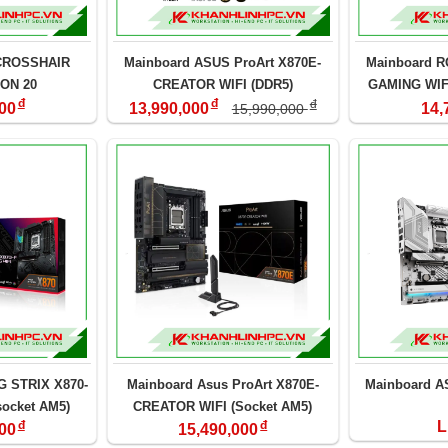
CROSSHAIR
Mainboard ASUS ProArt X870E-
Mainboard R
ION 20
CREATOR WIFI (DDR5)
GAMING WIF
đ
đ
đ
E
00
13,990,000
14,
15,990,000
G STRIX X870-
Mainboard Asus ProArt X870E-
Mainboard A
socket AM5)
CREATOR WIFI (Socket AM5)
đ
đ
L
00
15,490,000