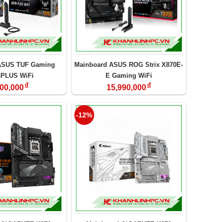
ASUS TUF Gaming
Mainboard ASUS ROG Strix X870E-
-PLUS WiFi
E Gaming WiFi
đ
đ
000,000
15,990,000
-12%