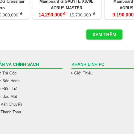
OG Crosshair
Mainboard GIGABYTE X870E
Mainboard
ero
AORUS MASTER
AORUS 
đ
đ
đ
14,290,000
9,190,000
9,900,000
15,790,000
XEM THÊM
N VÀ CHÍNH SÁCH
KHÁNH LINH PC
h Trả Góp
Giới Thiệu
h Bảo Hành
 Đổi - Trả
h Bảo Mật
 Vận Chuyển
 Thanh Toán