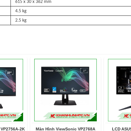
615 x 30 x 362 mm
4.5 kg
2.5 kg
 VP2756A-2K
Màn Hình ViewSonic VP2768A
LCD ASUS