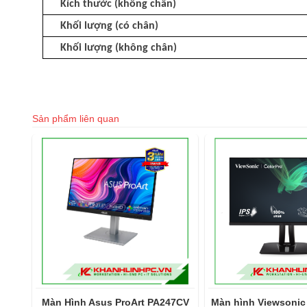
Kích thước (không chân)
Khối lượng (có chân)
Khối lượng (không chân)
Sản phẩm liên quan
5
Màn Hình Asus ProArt PA247CV
Màn hình Viewsonic