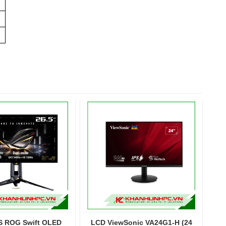
 ROG Swift OLED
LCD ViewSonic VA24G1-H (24
LCD