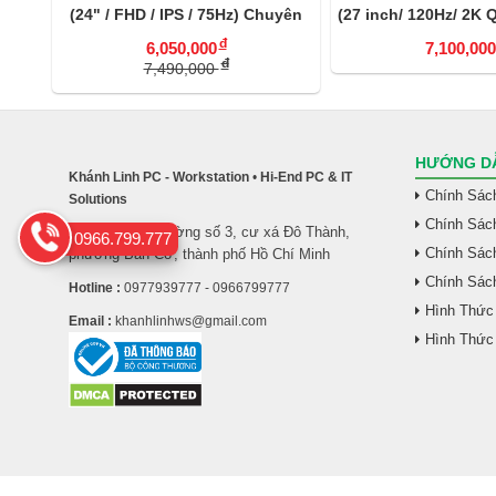
PS/
(24" / FHD / IPS / 75Hz) Chuyên
(27 inch/ 120Hz/ 2K
TG))
Đồ Họa
Validated/ 90W
đ
6,050,000
7,100,000
đ
7,490,000
HƯỚNG DẪ
Khánh Linh PC - Workstation
•
Hi-End PC & IT
Chính Sác
Solutions
Chính Sác
26/5 đường số 3, cư xá Đô Thành,
Địa Chỉ :
0966.799.777
Chính Sách
phường Bàn Cờ, thành phố Hồ Chí Minh
Chính Sác
Hotline :
0977939777 - 0966799777
Hình Thức
Email :
khanhlinhws@gmail.com
Hình Thức