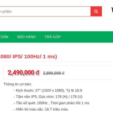
TOÁN
BẢO HÀNH
TRẢ GÓP
80/ IPS/ 100Hz/ 1 ms)
2,490,000
đ
2,890,000
đ
Thông tin cơ bản:
- Kích thước: 27" (1920 x 1080), Tỷ lệ 16:9
- Tấm nền IPS, Góc nhìn: 178 (H) / 178 (V)
- Tần số quét: 100Hz , Thời gian phản hồi 1 ms
- HIển thị màu sắc: 16.7 triệu màu