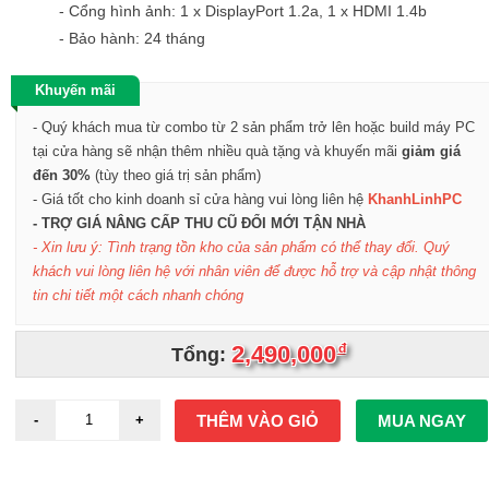
- Cổng hình ảnh: 1 x DisplayPort 1.2a, 1 x HDMI 1.4b
- Bảo hành: 24 tháng
Khuyến mãi
- Quý khách mua từ combo từ 2 sản phẩm trở lên hoặc build máy PC
tại cửa hàng sẽ nhận thêm nhiều quà tặng và khuyến mãi
giảm giá
đến 30%
(tùy theo giá trị sản phẩm)
- Giá tốt cho kinh doanh sỉ cửa hàng vui lòng liên hệ
KhanhLinhPC
- TRỢ GIÁ NÂNG CẤP THU CŨ ĐỔI MỚI TẬN NHÀ
- Xin lưu ý: Tình trạng tồn kho của sản phẩm có thể thay đổi. Quý
khách vui lòng liên hệ với nhân viên để được hỗ trợ và cập nhật thông
tin chi tiết một cách nhanh chóng
2,490,000
đ
Tổng:
THÊM VÀO GIỎ
MUA NGAY