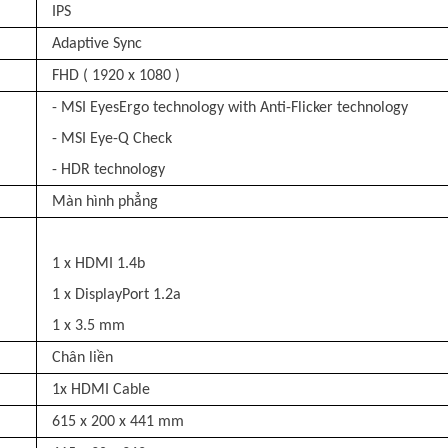
IPS
Adaptive Sync
FHD ( 1920 x 1080 )
- MSI EyesErgo technology with Anti-Flicker technology
- MSI Eye-Q Check
- HDR technology
Màn hình phẳng
1 x HDMI 1.4b
1 x DisplayPort 1.2a
1 x 3.5 mm
Chân liền
1x HDMI Cable
615 x 200 x 441 mm