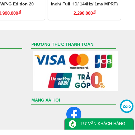
P-G Edition 20
inch/ Full HD/ 144Hz/ 1ms MPRT)
(2
đ
đ
9,990,000
2,290,000
PHƯƠNG THỨC THANH TOÁN
MẠNG XÃ HỘI
TƯ VẤN KHÁCH HÀNG