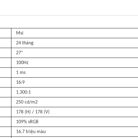
Msi
24 tháng
27"
100Hz
1 ms
16:9
1,300:1
250 cd/m2
178 (H) / 178 (V)
109% sRGB
16.7 triệu màu