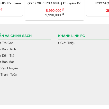
 QHD/ Pantone
(27" / 2K / IPS / 60Hz) Chuyên Đồ
PG27AQW
 USB-C)
Họa
đ
đ
8,990,000
3
đ
9,990,000
N VÀ CHÍNH SÁCH
KHÁNH LINH PC
h Trả Góp
Giới Thiệu
h Bảo Hành
 Đổi - Trả
h Bảo Mật
 Vận Chuyển
 Thanh Toán