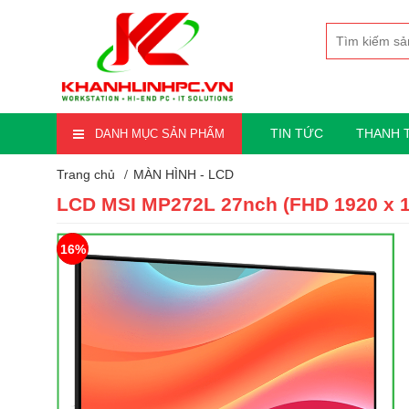
TIN TỨC
THANH 
DANH MỤC SẢN PHẨM
Trang chủ
MÀN HÌNH - LCD
LCD MSI MP272L 27nch (FHD 1920 x 10
16%