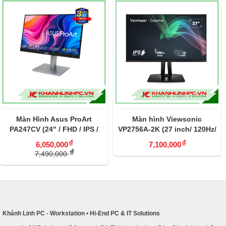
Màn Hình Asus ProArt
Màn hình Viewsonic
PA247CV (24" / FHD / IPS /
VP2756A-2K (27 inch/ 120Hz/
75Hz) Chuyên Đồ Họa
2K QHD/ Pantone Validated/
đ
đ
6,050,000
7,100,000
90W USB-C)
đ
7,490,000
Khánh Linh PC - Workstation
•
Hi-End PC & IT Solutions