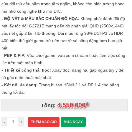
của đối thủ đều nằm trong tầm ngắm, không còn hiện tượng bóng
ma nhờ công nghệ khử mờ DIC.
- ĐỘ NÉT & MÀU SẮC CHUẨN ĐỒ HỌA:
Không phải đánh đổi độ
nét lấy tốc độ! G2721E mang đến độ phân giải QHD (2560x1440)
sắc nét gấp 2 lần HD thường. Dải màu rộng 98% DCI-P3 và HDR
400 biến thế giới game trở nên rực rỡ và sống động hơn bao giờ
hết.
- PBP & PIP:
Vừa chơi game, vừa xem stream hoặc làm việc cùng
lúc trên một màn hình.
- Thiết kế công thái học:
Xoay dọc, nâng hạ, gập ngửa tùy ý để
có góc nhìn thoải mái nhất.
- Kết nối đa dạng:
Trang bị sẵn HDMI 2.1 và DP 1.4 cho băng
thông tối đa.
4,550,000
đ
Tổng:
THÊM VÀO GIỎ
MUA NGAY