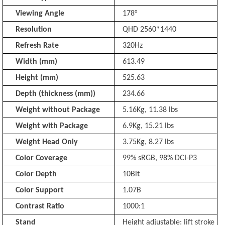
Viewing Angle
178°
Resolution
QHD 2560*1440
Refresh Rate
320Hz
Width (mm)
613.49
Height (mm)
525.63
Depth (thickness (mm))
234.66
Weight without Package
5.16Kg, 11.38 lbs
Weight with Package
6.9Kg, 15.21 lbs
Weight Head Only
3.75Kg, 8.27 lbs
Color Coverage
99% sRGB, 98% DCI-P3
Color Depth
10Bit
Color Support
1.07B
Contrast Ratio
1000:1
Stand
Height adjustable: lift stroke