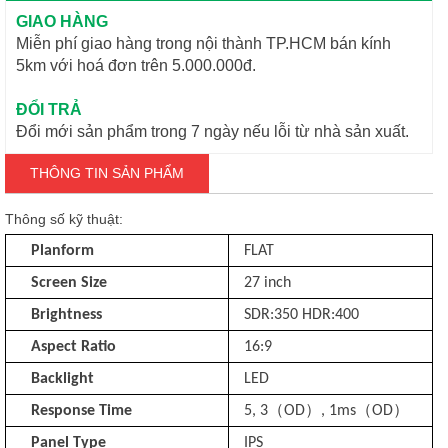
GIAO HÀNG
Miễn phí giao hàng trong nội thành TP.HCM bán kính
5km với hoá đơn trên 5.000.000đ.
ĐỔI TRẢ
Đổi mới sản phẩm trong 7 ngày nếu lỗi từ nhà sản xuất.
THÔNG TIN SẢN PHẨM
Thông số kỹ thuật:
Planform
FLAT
Screen Size
27 inch
Brightness
SDR:350 HDR:400
Aspect Ratio
16:9
Backlight
LED
（
）
（
）
Response Time
5, 3
OD
, 1ms
OD
Panel Type
IPS