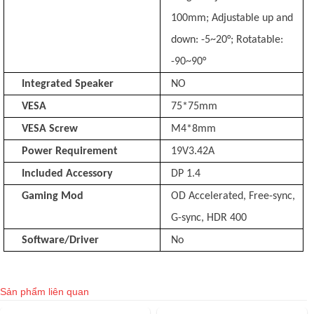
100mm; Adjustable up and
down: -5~20°; Rotatable:
-90~90°
Integrated Speaker
NO
VESA
75*75mm
VESA Screw
M4*8mm
Power Requirement
19V3.42A
Included Accessory
DP 1.4
Gaming Mod
OD Accelerated, Free-sync,
G-sync, HDR 400
Software/Driver
No
Sản phẩm liên quan