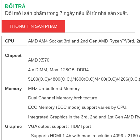
ĐỔI TRẢ
Đổi mới sản phẩm trong 7 ngày nếu lỗi từ nhà sản xuất.
THÔNG TIN SẢN PHẨM
CPU
AMD AM4 Socket 3rd and 2nd Gen AMD Ryzen™/3rd, 2
Chipset
AMD X570
4 x DIMM, Max. 128GB, DDR4
5100(O.C)/4800(O.C.)/4600(O.C)/4400(O.C)/4266(O.C.)
Memory
MHz Un-buffered Memory
Dual Channel Memory Architecture
ECC Memory (ECC mode) support varies by CPU.
Integrated Graphics in the 3rd, 2nd and 1st Gen AMD
Graphic
VGA output support : HDMI port
- Supports HDMI 1.4b with max. resolution 4096 x 2160