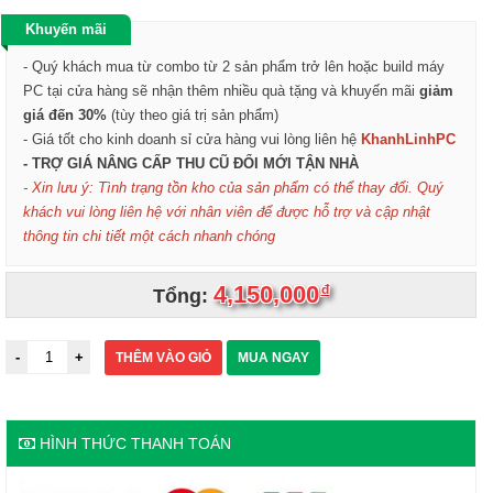
Khuyến mãi
- Quý khách mua từ combo từ 2 sản phẩm trở lên hoặc build máy
PC tại cửa hàng sẽ nhận thêm nhiều quà tặng và khuyến mãi
giảm
giá đến 30%
(tùy theo giá trị sản phẩm)
- Giá tốt cho kinh doanh sỉ cửa hàng vui lòng liên hệ
KhanhLinhPC
- TRỢ GIÁ NÂNG CẤP THU CŨ ĐỔI MỚI TẬN NHÀ
- Xin lưu ý: Tình trạng tồn kho của sản phẩm có thể thay đổi. Quý
khách vui lòng liên hệ với nhân viên để được hỗ trợ và cập nhật
thông tin chi tiết một cách nhanh chóng
4,150,000
đ
Tổng:
THÊM VÀO GIỎ
MUA NGAY
HÌNH THỨC THANH TOÁN