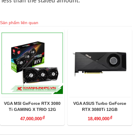
less than the stated amount.
Sản phẩm liên quan
X 3080
VGA ASUS Turbo GeForce
VGA Colorful iGam
 12G
RTX 3080Ti 12GB
3080Ti Vulcan OC 
đ
đ
18,490,000
27,990,000