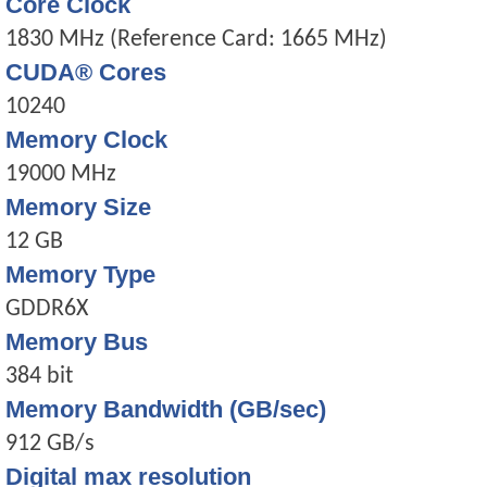
Core Clock
1830 MHz (Reference Card: 1665 MHz)
CUDA® Cores
10240
Memory Clock
19000 MHz
Memory Size
12 GB
Memory Type
GDDR6X
Memory Bus
384 bit
Memory Bandwidth (GB/sec)
912 GB/s
Digital max resolution