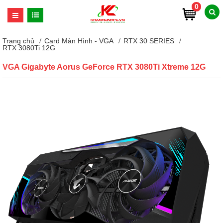
0
Trang chủ
Card Màn Hình - VGA
RTX 30 SERIES
RTX 3080Ti 12G
VGA Gigabyte Aorus GeForce RTX 3080Ti Xtreme 12G