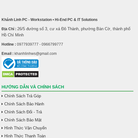
Khánh Linh PC - Workstation
•
Hi-End PC & IT Solutions
26/5 đường số 3, cư xá Đô Thành, phường Bàn Cờ, thành phố
Địa Chỉ :
Hồ Chí Minh
Hotline :
0977939777 - 0966799777
Email :
khanhlinhws@gmail.com
HƯỚNG DẪN VÀ CHÍNH SÁCH
Chính Sách Trả Góp
Chính Sách Bảo Hành
Chính Sách Đổi - Trả
Chính Sách Bảo Mật
Hình Thức Vận Chuyển
Hình Thức Thanh Toán