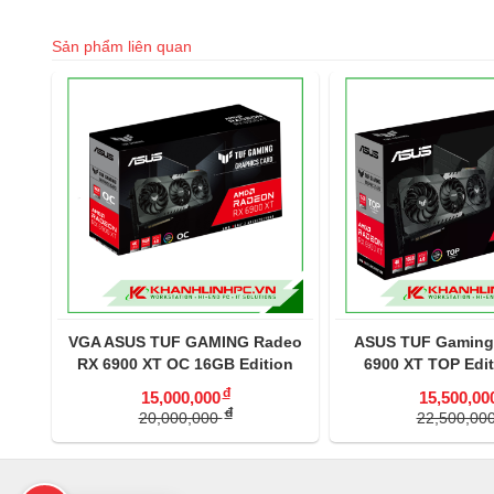
Sản phẩm liên quan
XT
VGA ASUS TUF GAMING Radeo
ASUS TUF Gaming
RX 6900 XT OC 16GB Edition
6900 XT TOP Edi
GDDR6
đ
15,000,000
15,500,00
đ
20,000,000
22,500,00