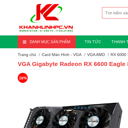
TIN TỨC
THANH 
DANH MỤC SẢN PHẨM
Trang chủ
Card Màn Hình - VGA
VGA AMD
RX 6000 
VGA Gigabyte Radeon RX 6600 Eagle
16%