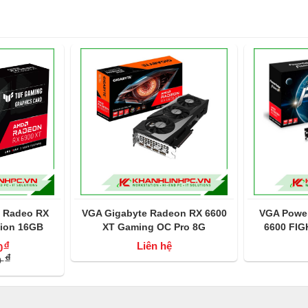
 Radeo RX
VGA Gigabyte Radeon RX 6600
VGA Powe
tion 16GB
XT Gaming OC Pro 8G
6600 FI
đ
Liên hệ
0
đ
0