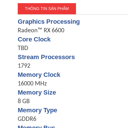
THÔNG TIN SẢN PHẨM
Graphics Processing
Radeon™ RX 6600
Core Clock
TBD
Stream Processors
1792
Memory Clock
16000 MHz
Memory Size
8 GB
Memory Type
GDDR6
Memory Bus