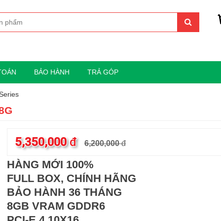
TOÁN
BẢO HÀNH
TRẢ GÓP
Series
 8G
5,350,000
đ
6,200,000
đ
HÀNG MỚI 100%
FULL BOX, CHÍNH HÃNG
BẢO HÀNH 36 THÁNG
8GB VRAM GDDR6
PCI-E 4.10X16