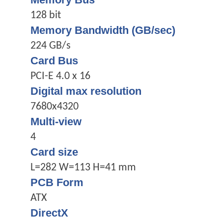
128 bit
Memory Bandwidth (GB/sec)
224 GB/s
Card Bus
PCI-E 4.0 x 16
Digital max resolution
7680x4320
Multi-view
4
Card size
L=282 W=113 H=41 mm
PCB Form
ATX
DirectX