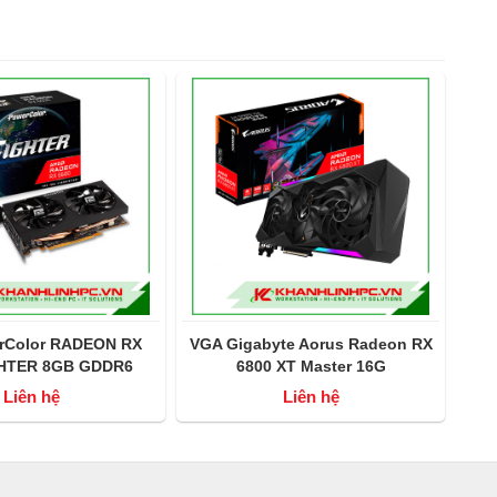
rColor RADEON RX
VGA Gigabyte Aorus Radeon RX
VG
GHTER 8GB GDDR6
6800 XT Master 16G
Liên hệ
Liên hệ