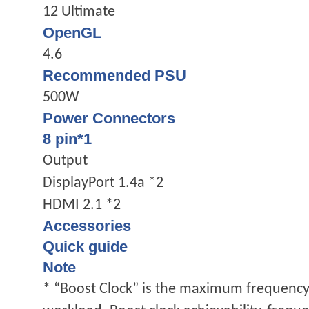
12 Ultimate
OpenGL
4.6
Recommended PSU
500W
Power Connectors
8 pin*1
Output
DisplayPort 1.4a *2
HDMI 2.1 *2
Accessories
Quick guide
Note
* “Boost Clock” is the maximum frequency