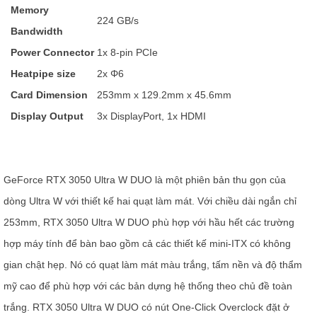
Memory
224 GB/s
Bandwidth
Power Connector
1x 8-pin PCIe
Heatpipe size
2x Φ6
Card Dimension
253mm x 129.2mm x 45.6mm
Display Output
3x DisplayPort, 1x HDMI
GeForce RTX 3050 Ultra W DUO là một phiên bản thu gọn của
dòng Ultra W với thiết kế hai quạt làm mát. Với chiều dài ngắn chỉ
253mm, RTX 3050 Ultra W DUO phù hợp với hầu hết các trường
hợp máy tính để bàn bao gồm cả các thiết kế mini-ITX có không
gian chật hẹp. Nó có quạt làm mát màu trắng, tấm nền và độ thẩm
mỹ cao để phù hợp với các bản dựng hệ thống theo chủ đề toàn
trắng. RTX 3050 Ultra W DUO có nút One-Click Overclock đặt ở