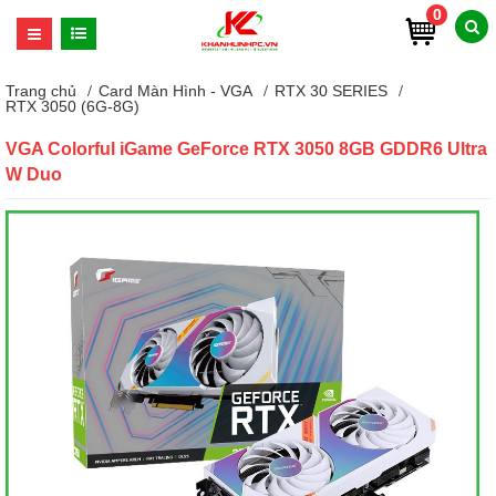
0
Trang chủ
Card Màn Hình - VGA
RTX 30 SERIES
RTX 3050 (6G-8G)
VGA Colorful iGame GeForce RTX 3050 8GB GDDR6 Ultra
W Duo