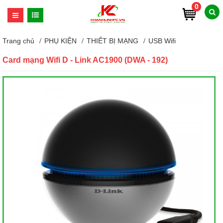
0
Trang chủ
PHỤ KIỆN
THIẾT BỊ MẠNG
USB Wifi
Card mạng Wifi D - Link AC1900 (DWA - 192)