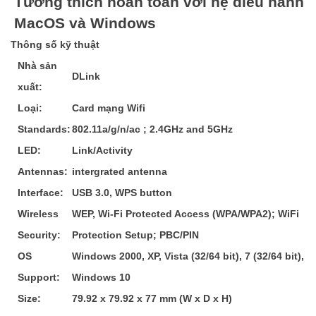
Tương thích hoàn toàn với hệ điều hành
MacOS và Windows
Thông số kỹ thuật
Nhà sản
DLink
xuất:
Loại:
Card mạng Wifi
Standards:
802.11a/g/n/ac ; 2.4GHz and 5GHz
LED:
Link/Activity
Antennas:
intergrated antenna
Interface:
USB 3.0, WPS button
Wireless
WEP, Wi-Fi Protected Access (WPA/WPA2); WiFi
Security:
Protection Setup; PBC/PIN
OS
Windows 2000, XP, Vista (32/64 bit), 7 (32/64 bit),
Support:
Windows 10
Size:
79.92 x 79.92 x 77 mm (W x D x H)