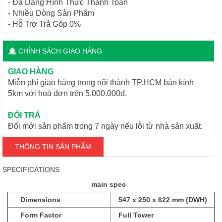
- Đa Dạng Hình Thức Thanh Toán
- Nhiều Dòng Sản Phẩm
- Hỗ Trợ Trả Góp 0%
CHÍNH SÁCH GIAO HÀNG
GIAO HÀNG
Miễn phí giao hàng trong nội thành TP.HCM bán kính
5km với hoá đơn trên 5.000.000đ.
ĐỔI TRẢ
Đổi mới sản phẩm trong 7 ngày nếu lỗi từ nhà sản xuất.
THÔNG TIN SẢN PHẨM
SPECIFICATIONS
main spec
Dimensions
547 x 250 x 622 mm (DWH)
Form Factor
Full Tower