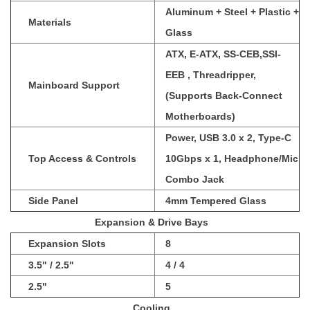
Aluminum + Steel + Plastic +
Materials
Glass
ATX, E-ATX, SS-CEB,SSI-
EEB , Threadripper,
Mainboard Support
(Supports Back-Connect
Motherboards)
Power, USB 3.0 x 2, Type-C
Top Access & Controls
10Gbps x 1, Headphone/Mic
Combo Jack
Side Panel
4mm Tempered Glass
Expansion & Drive Bays
Expansion Slots
8
3.5" / 2.5"
4 / 4
2.5"
5
Cooling