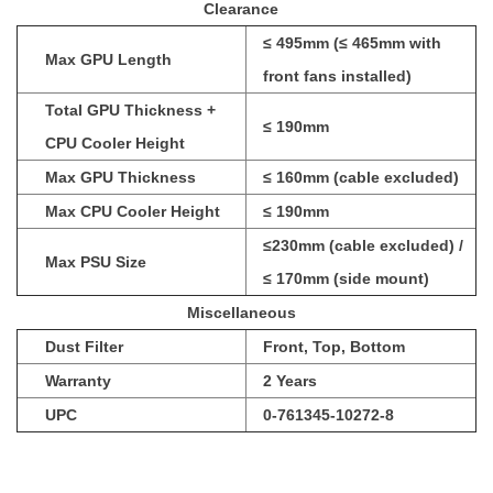
Clearance
≤ 495mm (≤ 465mm with
Max GPU Length
front fans installed)
Total GPU Thickness +
≤ 190mm
CPU Cooler Height
Max GPU Thickness
≤ 160mm (cable excluded)
Max CPU Cooler Height
≤ 190mm
≤230mm (cable excluded) /
Max PSU Size
≤ 170mm (side mount)
Miscellaneous
Dust Filter
Front, Top, Bottom
Warranty
2 Years
UPC
0-761345-10272-8