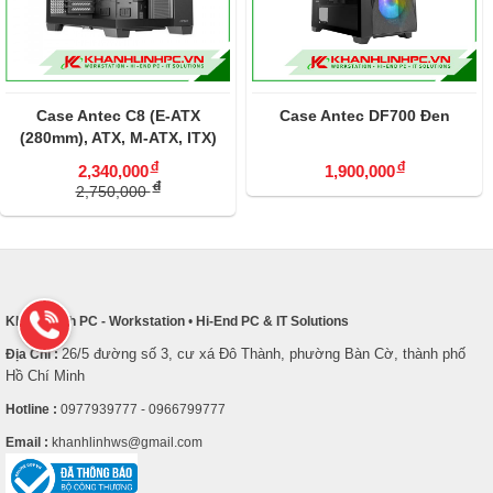
Case Antec C8 (E-ATX
Case Antec DF700 Đen
(280mm), ATX, M-ATX, ITX)
đ
đ
2,340,000
1,900,000
đ
2,750,000
Khánh Linh PC - Workstation
•
Hi-End PC & IT Solutions
26/5 đường số 3, cư xá Đô Thành, phường Bàn Cờ, thành phố
Địa Chỉ :
Hồ Chí Minh
Hotline :
0977939777 - 0966799777
Email :
khanhlinhws@gmail.com