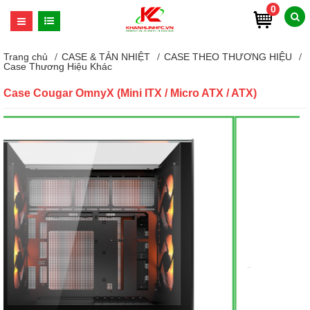
0
Trang chủ
CASE & TẢN NHIỆT
CASE THEO THƯƠNG HIỆU
Case Thương Hiệu Khác
Case Cougar OmnyX (Mini ITX / Micro ATX / ATX)