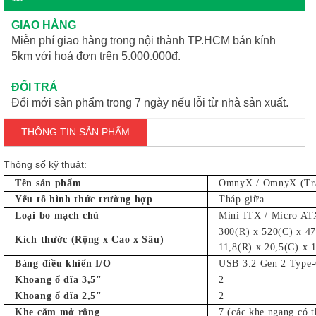
GIAO HÀNG
Miễn phí giao hàng trong nội thành TP.HCM bán kính
5km với hoá đơn trên 5.000.000đ.
ĐỔI TRẢ
Đổi mới sản phẩm trong 7 ngày nếu lỗi từ nhà sản xuất.
THÔNG TIN SẢN PHẨM
Thông số kỹ thuật:
Tên sản phẩm
OmnyX / OmnyX (Tr
Yếu tố hình thức trường hợp
Tháp giữa
Loại bo mạch chủ
Mini ITX / Micro AT
300(R) x 520(C) x 4
Kích thước (Rộng x Cao x Sâu)
11,8(R) x 20,5(C) x 1
Bảng điều khiển I/O
USB 3.2 Gen 2 Type-C
Khoang ổ đĩa 3,5"
2
Khoang ổ đĩa 2,5"
2
Khe cắm mở rộng
7 (các khe ngang có t