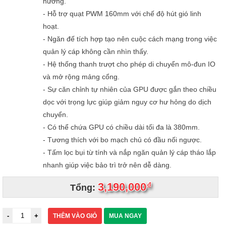
hướng.
- Hỗ trợ quạt PWM 160mm với chế độ hút gió linh
hoạt.
- Ngăn đế tích hợp tạo nên cuộc cách mạng trong việc
quản lý cáp không cần nhìn thấy.
- Hệ thống thanh trượt cho phép di chuyển mô-đun IO
và mở rộng mảng cổng.
- Sự căn chỉnh tự nhiên của GPU được gắn theo chiều
dọc với trọng lực giúp giảm nguy cơ hư hỏng do dịch
chuyển.
- Có thể chứa GPU có chiều dài tối đa là 380mm.
- Tương thích với bo mạch chủ có đầu nối ngược.
- Tấm lọc bụi từ tính và nắp ngăn quản lý cáp tháo lắp
nhanh giúp việc bảo trì trở nên dễ dàng.
3,190,000
đ
Tổng:
THÊM VÀO GIỎ
MUA NGAY