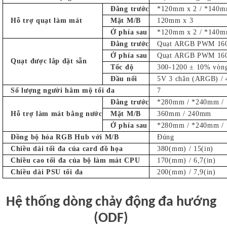
Đằng trước
*120mm x 2 / *140m
Hỗ trợ quạt làm mát
Mặt M/B
120mm x 3
Ở phía sau
*120mm x 2 / *140m
Đằng trước
Quạt ARGB PWM 160
Ở phía sau
Quạt ARGB PWM 160m
Quạt được lắp đặt sẵn
Tốc độ
300-1200 ± 10% vòng
Đầu nối
5V 3 chân (ARGB) /
Số lượng người hâm mộ tối đa
7
Đằng trước
*280mm / *240mm /
Hỗ trợ làm mát bằng nước
Mặt M/B
360mm / 240mm
Ở phía sau
*280mm / *240mm /
Đồng bộ hóa RGB Hub với M/B
Đúng
Chiều dài tối đa của card đồ họa
380(mm) / 15(in)
Chiều cao tối đa của bộ làm mát CPU
170(mm) / 6,7(in)
Chiều dài PSU tối đa
200(mm) / 7,9(in)
Hệ thống dòng chảy động đa hướng
(ODF)