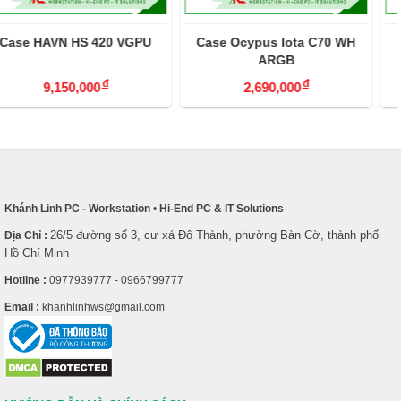
Case Ocypus Iota C70 WH
Case Ocypus Iota C70 BK
ARGB
ARGB
đ
đ
2,690,000
2,630,000
Khánh Linh PC - Workstation
•
Hi-End PC & IT Solutions
26/5 đường số 3, cư xá Đô Thành, phường Bàn Cờ, thành phố
Địa Chỉ :
Hồ Chí Minh
Hotline :
0977939777 - 0966799777
Email :
khanhlinhws@gmail.com