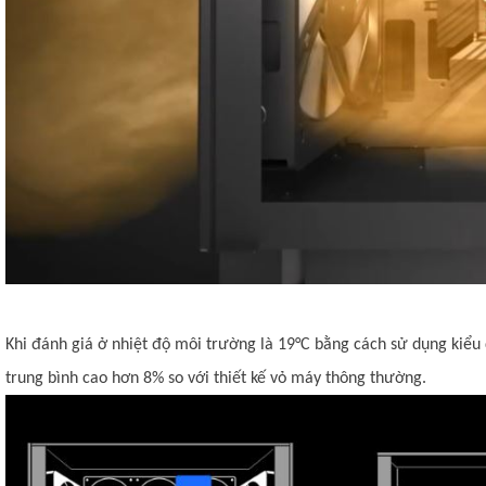
Khi đánh giá ở nhiệt độ môi trường là 19°C bằng cách sử dụng kiểu
trung bình cao hơn 8% so với thiết kế vỏ máy thông thường.