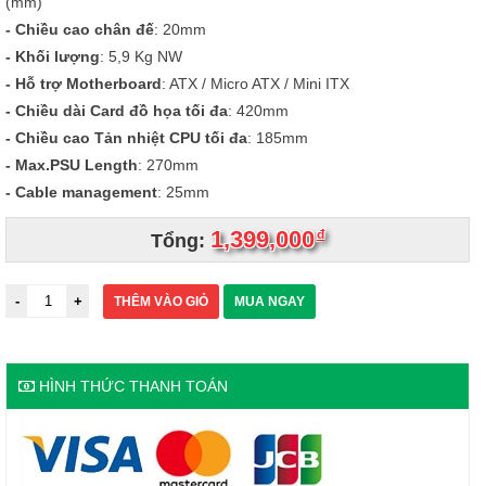
(mm)
- Chiều cao chân đế
: 20mm
- Khối lượng
: 5,9 Kg NW
- Hỗ trợ Motherboard
: ATX / Micro ATX / Mini ITX
- Chiều dài Card đồ họa tối đa
: 420mm
- Chiều cao Tản nhiệt CPU tối đa
: 185mm
- Max.PSU Length
: 270mm
- Cable management
: 25mm
1,399,000
đ
Tổng:
THÊM VÀO GIỎ
MUA NGAY
HÌNH THỨC THANH TOÁN