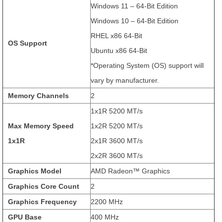
Windows 11 – 64-Bit Edition
Windows 10 – 64-Bit Edition
RHEL x86 64-Bit
OS Support
Ubuntu x86 64-Bit
*Operating System (OS) support will
vary by manufacturer.
Memory Channels
2
1x1R 5200 MT/s
Max Memory Speed
1x2R 5200 MT/s
1x1R
2x1R 3600 MT/s
2x2R 3600 MT/s
Graphics Model
AMD Radeon™ Graphics
Graphics Core Count
2
Graphics Frequency
2200 MHz
GPU Base
400 MHz