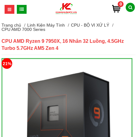
0
Trang chủ
Linh Kiện Máy Tính
CPU - BỘ VI XỬ LÝ
CPU AMD 7000 Series
CPU AMD Ryzen 9 7950X, 16 Nhân 32 Luồng, 4.5GHz
Turbo 5.7GHz AM5 Zen 4
21%