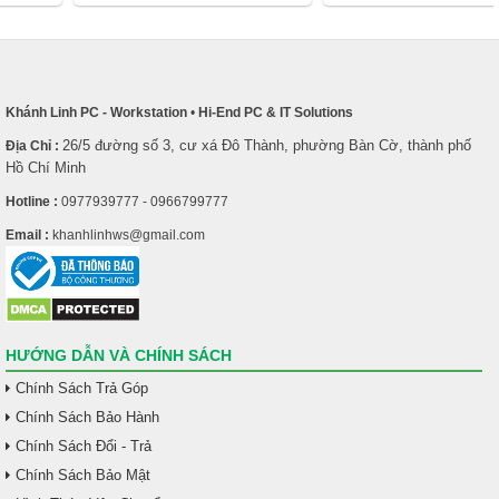
Khánh Linh PC - Workstation
•
Hi-End PC & IT Solutions
26/5 đường số 3, cư xá Đô Thành, phường Bàn Cờ, thành phố
Địa Chỉ :
Hồ Chí Minh
Hotline :
0977939777 - 0966799777
Email :
khanhlinhws@gmail.com
HƯỚNG DẪN VÀ CHÍNH SÁCH
Chính Sách Trả Góp
Chính Sách Bảo Hành
Chính Sách Đổi - Trả
Chính Sách Bảo Mật