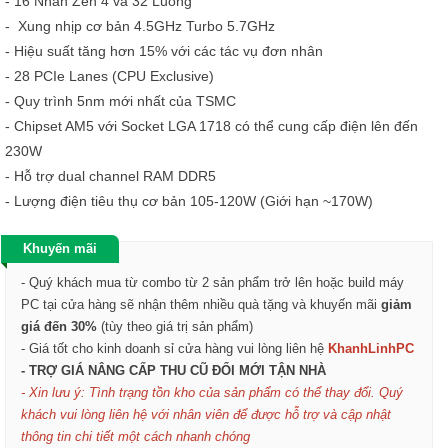
- 16 Nhân Zen 4 và 32 Luồng
- Xung nhịp cơ bản 4.5GHz Turbo 5.7GHz
- Hiệu suất tăng hơn 15% với các tác vụ đơn nhân
- 28 PCIe Lanes (CPU Exclusive)
- Quy trình 5nm mới nhất của TSMC
- Chipset AM5 với Socket LGA 1718 có thể cung cấp điện lên đến
230W
- Hỗ trợ dual channel RAM DDR5
- Lượng điện tiêu thụ cơ bản 105-120W (Giới hạn ~170W)
Khuyến mãi
- Quý khách mua từ combo từ 2 sản phẩm trở lên hoặc build máy
PC tại cửa hàng sẽ nhận thêm nhiều quà tặng và khuyến mãi
giảm
giá đến 30%
(tùy theo giá trị sản phẩm)
- Giá tốt cho kinh doanh sỉ cửa hàng vui lòng liên hệ
KhanhLinhPC
- TRỢ GIÁ NÂNG CẤP THU CŨ ĐỔI MỚI TẬN NHÀ
- Xin lưu ý: Tình trạng tồn kho của sản phẩm có thể thay đổi. Quý
khách vui lòng liên hệ với nhân viên để được hỗ trợ và cập nhật
thông tin chi tiết một cách nhanh chóng