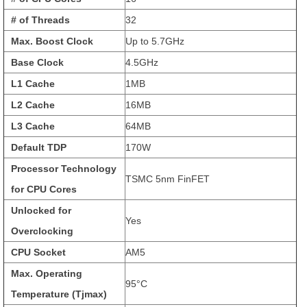
# of Threads
32
Max. Boost Clock
Up to 5.7GHz
Base Clock
4.5GHz
L1 Cache
1MB
L2 Cache
16MB
L3 Cache
64MB
Default TDP
170W
Processor Technology
TSMC 5nm FinFET
for CPU Cores
Unlocked for
Yes
Overclocking
CPU Socket
AM5
Max. Operating
95°C
Temperature (Tjmax)