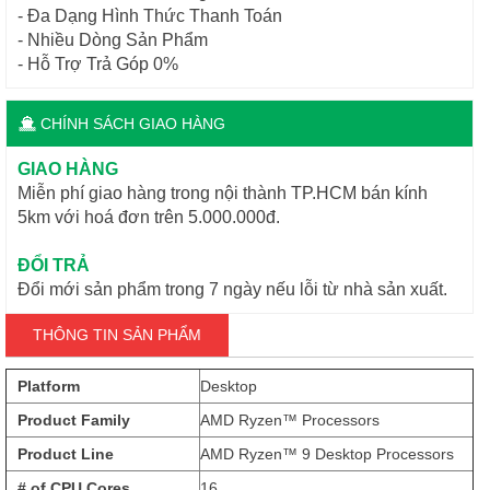
- Đa Dạng Hình Thức Thanh Toán
- Nhiều Dòng Sản Phẩm
- Hỗ Trợ Trả Góp 0%
CHÍNH SÁCH GIAO HÀNG
GIAO HÀNG
Miễn phí giao hàng trong nội thành TP.HCM bán kính
5km với hoá đơn trên 5.000.000đ.
ĐỔI TRẢ
Đổi mới sản phẩm trong 7 ngày nếu lỗi từ nhà sản xuất.
THÔNG TIN SẢN PHẨM
Platform
Desktop
Product Family
AMD Ryzen™ Processors
Product Line
AMD Ryzen™ 9 Desktop Processors
# of CPU Cores
16