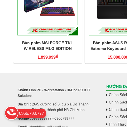
GE TKL
Bàn phím ASUS ROG Azoth
Bàn phím cơ 
ITION
Extreme Keyboard – NX Snow
Trio-mode
Switch
đ
15,000,000
2,6
2,7
HƯỚNG DẪ
Khánh Linh PC - Workstation
•
Hi-End PC & IT
Chính Sác
Solutions
Chính Sác
26/5 đường số 3, cư xá Đô Thành,
Địa Chỉ :
Chính Sách
phường Bàn Cờ, thành phố Hồ Chí Minh
0966.799.777
Chính Sác
Hotline :
0977939777 - 0966799777
Hình Thức