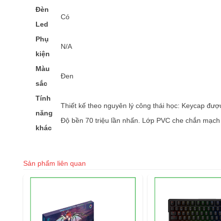
Đèn
Có
Led
Phụ
N/A
kiện
Màu
Đen
sắc
Tính
Thiết kế theo nguyên lý công thái học: Keycap được 
năng
Độ bền 70 triệu lần nhấn. Lớp PVC che chắn mạch
khác
Sản phẩm liên quan