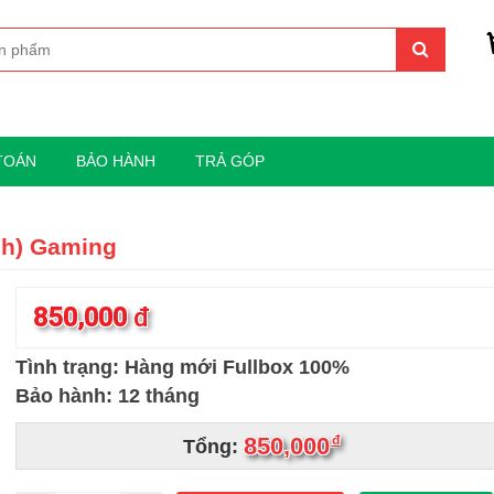
TOÁN
BẢO HÀNH
TRẢ GÓP
ch) Gaming
850,000
đ
Tình trạng: Hàng mới Fullbox 100%
Bảo hành: 12 tháng
850,000
đ
Tổng: