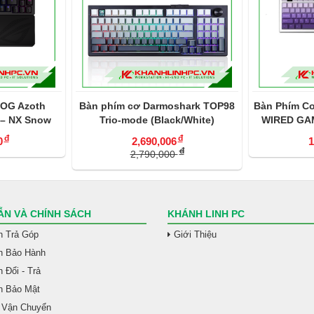
Darmoshark TOP98
Bàn Phím Cơ Darmoshark TOP 98
Bàn p
 (Black/White)
WIRED GAMING MECHANICAL
Tr
KEYBOARD
đ
đ
90,006
1,750,000
đ
90,000
N VÀ CHÍNH SÁCH
KHÁNH LINH PC
h Trả Góp
Giới Thiệu
h Bảo Hành
 Đổi - Trả
h Bảo Mật
 Vận Chuyển