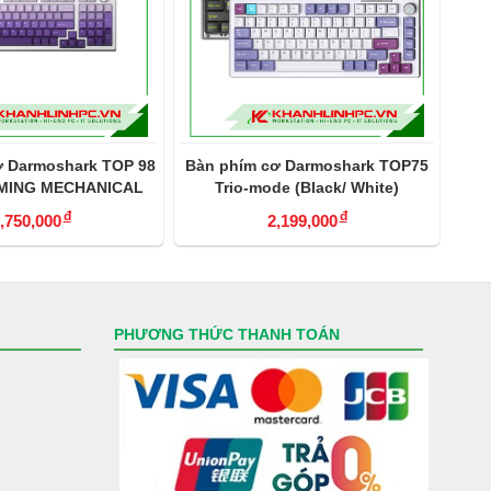
hím cơ Darmoshark TOP75
Bàn Phím Cơ Darmoshark K8 Trio-
io-mode (Black/ White)
mode Mechanical Keyboard
đ
đ
2,199,000
1,690,000
đ
1,790,000
PHƯƠNG THỨC THANH TOÁN