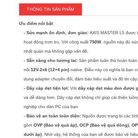
THÔNG TIN SẢN PHẨM
Ưu điểm nổi bật
:
- Sức mạnh ổn định, đơn giản:
AXIS MASTER L5 được thi
hoạt động trơn tru. Với công suất
750W
, nguồn này đủ sức
nhất quán mà không gặp vấn đề.
- Sẵn sàng cho tương lai:
Sản phẩm tuân thủ hoàn toàn 
nối
12V-2x6 (12+4 pin)
native. Điều này có nghĩa là bạn c
dụng adapter chuyển đổi, đảm bảo hiệu suất và độ tin cậy.
- Dây cáp dẹt tiện lợi:
Với
dây cáp dẹt màu đen được gắ
và dễ dàng hơn. Dây cáp dẹt không chỉ giúp cải thiện luồ
nghiệp cho dàn PC của bạn.
- Bảo vệ an toàn toàn diện:
Nguồn được trang bị các tính
gồm
OVP (Bảo vệ quá áp), OCP (Bảo vệ quá dòng), OP
dưới áp)
. Nhờ vậy, hệ thống của bạn sẽ được bảo vệ hiệu