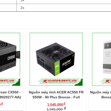
3x
2x
sair CX550 -
Nguồn máy tính ACER AC550 FR
Nguồn máy t
-9020277-NA)
550W - 80 Plus Bronze - Full
Bronz
Modular
đ
đ
1,045,000
đ
1,345,000