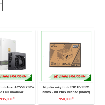
ính Acer AC550 230V-
Nguồn máy tính FSP HV PRO
NGU
e Full modular
550W - 80 Plus Bronze (550W)
đ
đ
935,000
950,000