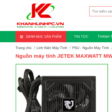
TIN TỨC
THANH 
DANH MỤC SẢN PHẨM
Trang chủ
Linh Kiện Máy Tính
PSU - Nguồn Máy Tính
Nguồn máy tính JETEK MAXWATT MW