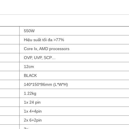
550W
Hiệu suất tối đa >77%
Core Ix, AMD processors
OVP, UVP, SCP…
12cm
BLACK
140*150*86mm (L*W*H)
1.22kg
1x 24 pin
1x 4+4pin
2x 6+2pin