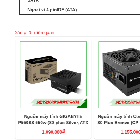
SATA
Ngoại vi 4 pinIDE (ATA)
Sản phẩm liên quan
ocus
Nguồn máy tính GIGABYTE
Nguồn máy tính Cor
 80
P550SS 550w (80 plus Silver, ATX
80 Plus Bronze (CP
3.0)
đ
1,090,000
1,155,000