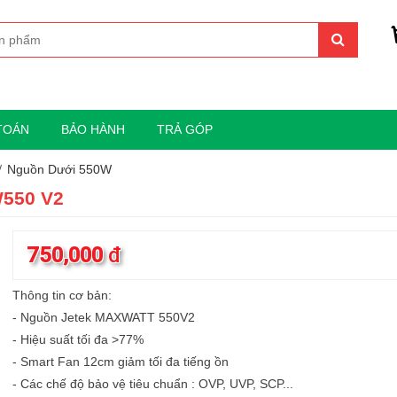
TOÁN
BẢO HÀNH
TRẢ GÓP
Nguồn Dưới 550W
550 V2
750,000
đ
Thông tin cơ bản:
- Nguồn Jetek MAXWATT 550V2
- Hiệu suất tối đa >77%
- Smart Fan 12cm giảm tối đa tiếng ồn
- Các chế độ bảo vệ tiêu chuẩn : OVP, UVP, SCP...