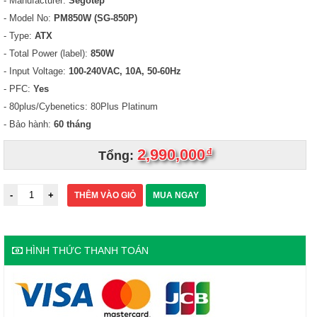
- Manufacturer:
Segotep
- Model No:
PM850W (SG-850P)
- Type:
ATX
- Total Power (label):
850W
- Input Voltage:
100-240VAC, 10A, 50-60Hz
- PFC:
Yes
- 80plus/Cybenetics: 80Plus Platinum
- Bảo hành:
60 tháng
2,990,000
đ
Tổng:
THÊM VÀO GIỎ
MUA NGAY
HÌNH THỨC THANH TOÁN