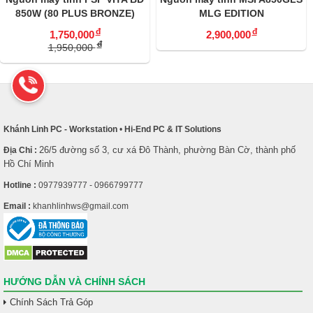
850W (80 PLUS BRONZE)
MLG EDITION
đ
đ
1,750,000
2,900,000
đ
1,950,000
Khánh Linh PC - Workstation
•
Hi-End PC & IT Solutions
26/5 đường số 3, cư xá Đô Thành, phường Bàn Cờ, thành phố
Địa Chỉ :
Hồ Chí Minh
Hotline :
0977939777 - 0966799777
Email :
khanhlinhws@gmail.com
HƯỚNG DẪN VÀ CHÍNH SÁCH
Chính Sách Trả Góp