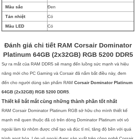
Màu sắc
Đen
Tản nhiệt
Có
Màu LED
Có
Đánh giá chi tiết RAM Corsair Dominator
Platinum 64GB (2x32GB) RGB 5200 DDR5
Sự ra mắt của RAM DDR5 sẽ mang đến luồng sức mạnh và hiệu
năng mới cho PC Gaming và Corsair đã nắm bắt điều này, đem
đến cho người dùng sản phẩm RAM
Corsair Dominator Platinum
64GB (2x32GB) RGB 5200 DDR5
.
Thiết kế bắt mắt cùng những thành phần tốt nhất
RAM Corsair Dominator Platinum RGB sở hữu cho mình thiết kế
mạnh mẽ quen thuộc đã có trên dòng Dominator Platinum với vỏ
ngoài làm từ nhôm được chế tạo và đúc tỉ mỉ, tăng độ bền với quá
trình anot hóa. Lớp vỏ ngoài được sản xuất trên công nghệ Corsair