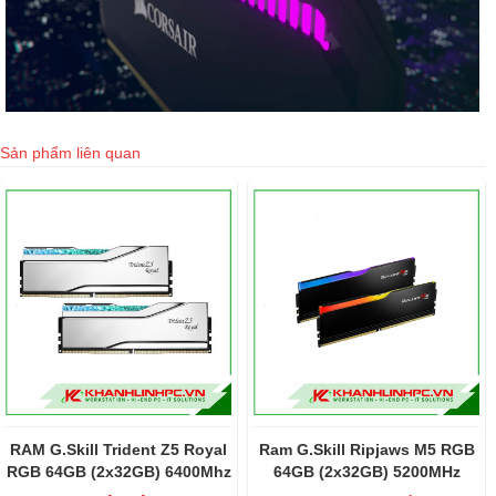
Sản phẩm liên quan
RAM G.Skill Trident Z5 Royal
Ram G.Skill Ripjaws M5 RGB
RGB 64GB (2x32GB) 6400Mhz
64GB (2x32GB) 5200MHz
DDR5 F5-6400J3239G32X2-
DDR5 (F5-5200J4040A32GX2-