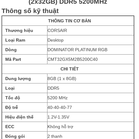
(2x32GB) DDR5 5200MHz
Thông số kỹ thuật
THÔNG TIN CƠ BẢN
Thương hiệu
CORSAIR
Loại Ram
Desktop
Dòng
DOMINATOR PLATINUM RGB
Mã Part
CMT32GX5M2B5200C40
CHI TIẾT
Dung lượng
8GB (1 x 8GB)
Loại
DDR5
Tốc độ
5200 MHz
Độ trễ
40-40-40-77
Hiệu điện thế
1.2V-1.35V
ECC
Không hỗ trợ
Đóng gói
2 thanh