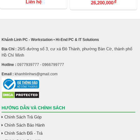
Liên hệ
đ
26,200,000
TR5S
RM5RK) Black
Khánh Linh PC - Workstation
•
Hi-End PC & IT Solutions
26/5 đường số 3, cư xá Đô Thành, phường Bàn Cờ, thành phố
Địa Chỉ :
Hồ Chí Minh
Hotline :
0977939777 - 0966799777
Email :
khanhlinhws@gmail.com
HƯỚNG DẪN VÀ CHÍNH SÁCH
Chính Sách Trả Góp
Chính Sách Bảo Hành
Chính Sách Đổi - Trả