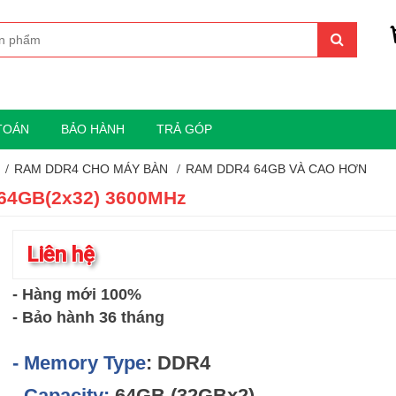
TOÁN
BẢO HÀNH
TRẢ GÓP
RAM DDR4 CHO MÁY BÀN
RAM DDR4 64GB VÀ CAO HƠN
 64GB(2x32) 3600MHz
Liên hệ
- Hàng mới 100%
- Bảo hành 36 tháng
- Memory Type
: DDR4
- Capacity:
64GB (32GBx2)