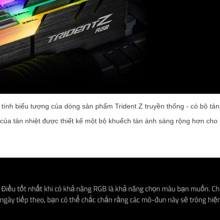
ính biểu tượng của dòng sản phẩm Trident Z truyền thống - có bộ tản
n của tản nhiệt được thiết kế một bộ khuếch tán ánh sáng rộng hơn cho