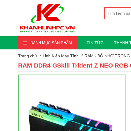
TIN TỨC
THANH 
DANH MỤC SẢN PHẨM
Trang chủ
Linh Kiện Máy Tính
RAM - BỘ NHỚ TRONG
RAM DDR4 GSkill Trident Z NEO RGB