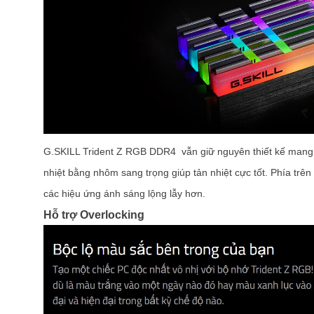
G.SKILL Trident Z RGB DDR4 vẫn giữ nguyên thiết kế mang t
nhiệt bằng nhôm sang trọng giúp tản nhiệt cực tốt. Phía trê
các hiệu ứng ánh sáng lộng lẫy hơn.
Hỗ trợ Overlocking