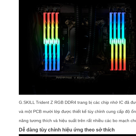
G.SKILL Trident Z RGB DDR4 trang bị các chip nhớ IC đã đượ
và một PCB mười lớp được thiết kế tùy chỉnh cung cấp độ ổn đ
năng tương thích và hiệu suất trên rất nhiều các bo mạch ch
Dễ dàng tùy chỉnh hiệu ứng theo sở thích