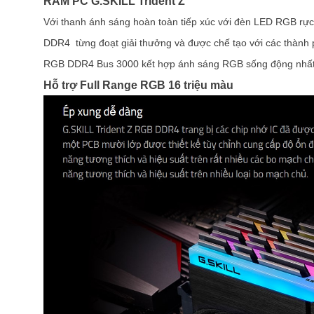
RAM PC G.SKILL Trident Z
Với thanh ánh sáng hoàn toàn tiếp xúc với đèn LED RGB rực 
DDR4 từng đoạt giải thưởng và được chế tạo với các thành p
RGB DDR4 Bus 3000 kết hợp ánh sáng RGB sống động nhất vớ
Hỗ trợ Full Range RGB 16 triệu màu