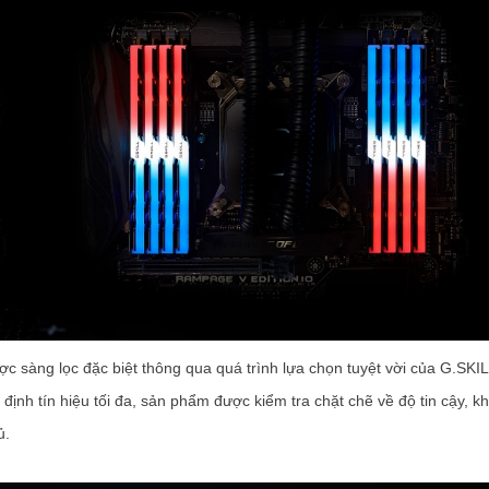
c sàng lọc đặc biệt thông qua quá trình lựa chọn tuyệt vời của G.SKI
ịnh tín hiệu tối đa, sản phẩm được kiểm tra chặt chẽ về độ tin cậy, k
ủ.