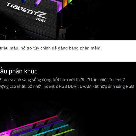
triệu màu, hỗ trợ tùy chỉnh dễ dàng bằng phần mềm.