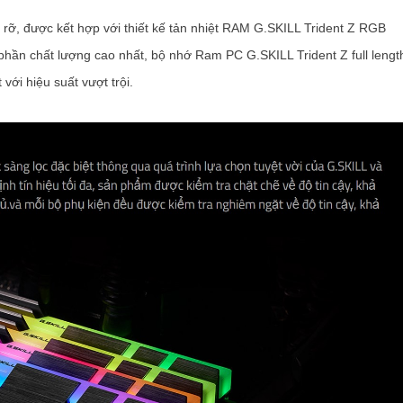
rỡ, được kết hợp với thiết kế tản nhiệt RAM G.SKILL Trident Z RGB
hần chất lượng cao nhất, bộ nhớ Ram PC G.SKILL Trident Z full lengt
i hiệu suất vượt trội.