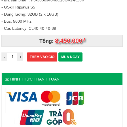
- Mã sản phẩm: F5-5600J4040C16GX2-RS5K
- GSkill Ripjaws S5
- Dung lượng: 32GB (2 x 16GB)
- Bus: 5600 MHz
- Cas Latency: CL40-40-40-89
8,450,000
đ
Tổng:
THÊM VÀO GIỎ
MUA NGAY
HÌNH THỨC THANH TOÁN