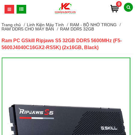
0
Trang chủ
Linh Kiện Máy Tính
RAM - BỘ NHỚ TRONG
RAM DDR5 CHO MÁY BÀN
RAM DDR5 32GB
Ram PC GSkill Ripjaws S5 32GB DDR5 5600MHz (F5-
5600J4040C16GX2-RS5K) (2x16GB, Black)