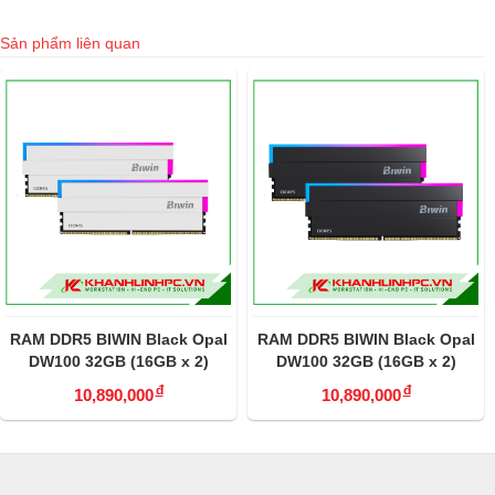
Sản phẩm liên quan
RAM DDR5 BIWIN Black Opal
RAM DDR5 BIWIN Black Opal
DW100 32GB (16GB x 2)
DW100 32GB (16GB x 2)
6000MHz White
6000MHz CL36
đ
đ
10,890,000
10,890,000
BXL53260DW1-D36DB