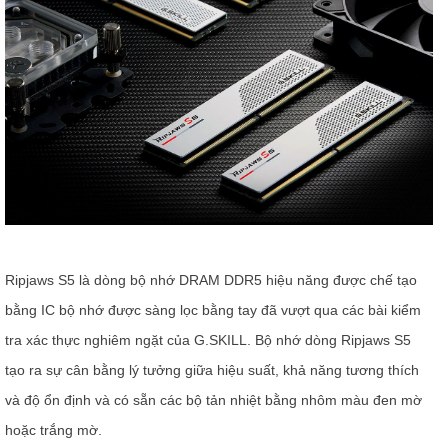
Ripjaws S5 là dòng bộ nhớ DRAM DDR5 hiệu năng được chế tạo
bằng IC bộ nhớ được sàng lọc bằng tay đã vượt qua các bài kiểm
tra xác thực nghiêm ngặt của G.SKILL. Bộ nhớ dòng Ripjaws S5
tạo ra sự cân bằng lý tưởng giữa hiệu suất, khả năng tương thích
và độ ổn định và có sẵn các bộ tản nhiệt bằng nhôm màu đen mờ
hoặc trắng mờ.