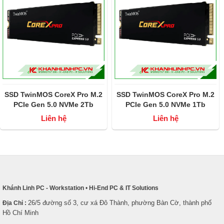
SSD TwinMOS CoreX Pro M.2
SSD TwinMOS CoreX Pro M.2
PCIe Gen 5.0 NVMe 2Tb
PCIe Gen 5.0 NVMe 1Tb
(đọc/ghi 14000 MB/s -
(đọc/ghi 14000 MB/s -
Liên hệ
Liên hệ
10000MB/s)
10000MB/s)
Khánh Linh PC - Workstation
•
Hi-End PC & IT Solutions
26/5 đường số 3, cư xá Đô Thành, phường Bàn Cờ, thành phố
Địa Chỉ :
Hồ Chí Minh