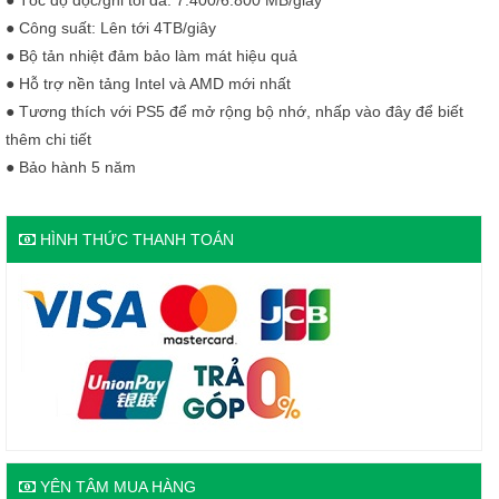
● Tốc độ đọc/ghi tối đa: 7.400/6.800 MB/giây
● Công suất: Lên tới 4TB/giây
● Bộ tản nhiệt đảm bảo làm mát hiệu quả
● Hỗ trợ nền tảng Intel và AMD mới nhất
● Tương thích với PS5 để mở rộng bộ nhớ, nhấp vào đây để biết
thêm chi tiết
● Bảo hành 5 năm
HÌNH THỨC THANH TOÁN
YÊN TÂM MUA HÀNG