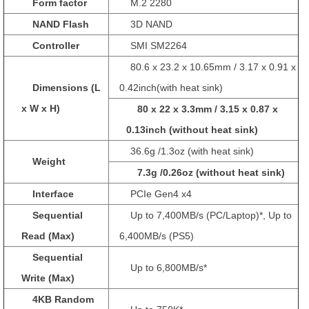
Form factor
M.2 2280
NAND Flash
3D NAND
Controller
SMI SM2264
80.6 x 23.2 x 10.65mm / 3.17 x 0.91 x
Dimensions (L
0.42inch(with heat sink)
x W x H)
80 x 22 x 3.3mm / 3.15 x 0.87 x
0.13inch (without heat sink)
36.6g /1.3oz (with heat sink)
Weight
7.3g /0.26oz (without heat sink)
Interface
PCIe Gen4 x4
Sequential
Up to 7,400MB/s (PC/Laptop)*, Up to
Read (Max)
6,400MB/s (PS5)
Sequential
Up to 6,800MB/s*
Write (Max)
4KB Random