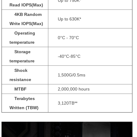
Up to 750K*
Read IOPS(Max)
4KB Random
Up to 630K*
Write IOPS(Max)
Operating
0°C - 70°C
temperature
Storage
-40°C-85°C
temperature
Shock
1,500G/0.5ms
resistance
MTBF
2,000,000 hours
Terabytes
3,120TB**
Written (TBW)