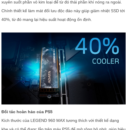
xuyên suốt phần vỏ kim loại để từ đó thải phần khí nóng ra ngoài.
Chính thiết kế làm mát đối lưu độc đáo này giúp giảm nhiệt SSD tới
40%, từ đó mang lại hiệu suất hoạt động ổn định.
Đối tác hoàn hảo của PS5
Kích thước của LEGEND 960 MAX tương thích với thiết kế dạng
khe và có thể được lắp trên máy PS5 để mở rộng bộ nhớ, giúp hiệu