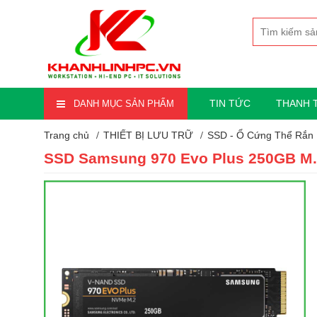
TIN TỨC
THANH 
DANH MỤC SẢN PHẨM
Trang chủ
THIẾT BỊ LƯU TRỮ
SSD - Ổ Cứng Thể Rắn
SSD Samsung 970 Evo Plus 250GB M.