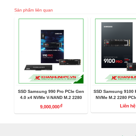
Sản phẩm liên quan
amsung 990 Pro PCIe Gen
SSD Samsung 9100 PRO 4TB M.2
x4 NVMe V-NAND M.2 2280
NVMe M.2 2280 PCIe Gen5.0 x4
2TB (MZ-V9P2T0BW)
(MZ-VAP4T0BW)
đ
Liên hệ
9,000,000