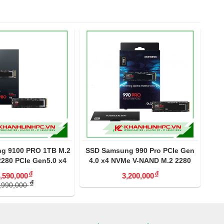
B M.2
SSD Samsung 990 Pro PCIe Gen
SSD Samsung 98
.0 x4
4.0 x4 NVMe V-NAND M.2 2280
NVM
1TB MZ-V9P1T0BW
đ
3,200,000
1,450,0