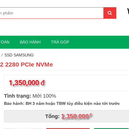
TOÁN
BẢO HÀNH
TRẢ GÓP
SSD SAMSUNG
2 2280 PCIe NVMe
1,350,000
đ
Tình trạng:
Mới 100%
Bảo hành: BH 3 năm hoặc TBW tùy điều kiện nào tới trước
1,350,000
đ
Tổng: