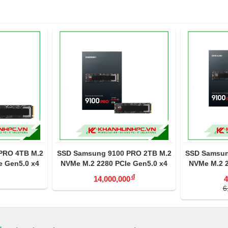
SSD Samsung 9100 PRO 2TB M.2
SSD Samsung 9100 PRO 1T
NVMe M.2 2280 PCIe Gen5.0 x4
NVMe M.2 2280 PCIe Gen5
(MZ-VAP2T0BW)
(MZ-VAP1T0BW)
đ
đ
14,000,000
4,590,000
đ
6,990,000