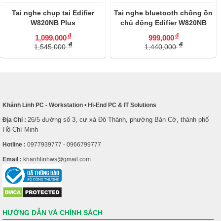
Tai nghe chụp tai Edifier
Tai nghe bluetooth chống ồn
W820NB Plus
chủ động Edifier W820NB
đ
đ
1,099,000
999,000
đ
đ
1,545,000
1,440,000
Khánh Linh PC - Workstation
•
Hi-End PC & IT Solutions
26/5 đường số 3, cư xá Đô Thành, phường Bàn Cờ, thành phố
Địa Chỉ :
Hồ Chí Minh
Hotline :
0977939777 - 0966799777
Email :
khanhlinhws@gmail.com
HƯỚNG DẪN VÀ CHÍNH SÁCH