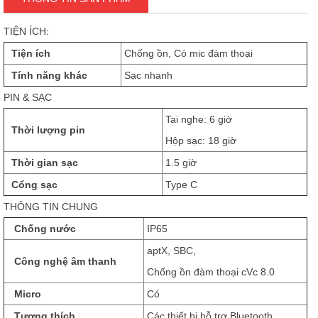
TIỆN ÍCH:
Tiện ích
Chống ồn, Có mic đàm thoại
Tính năng khác
Sạc nhanh
PIN & SẠC
Tai nghe: 6 giờ
Thời lượng pin
Hộp sạc: 18 giờ
Thời gian sạc
1.5 giờ
Cổng sạc
Type C
THÔNG TIN CHUNG
Chống nước
IP65
aptX, SBC,
Công nghệ âm thanh
Chống ồn đàm thoại cVc 8.0
Micro
Có
Tương thích
Các thiết bị hỗ trợ Bluetooth