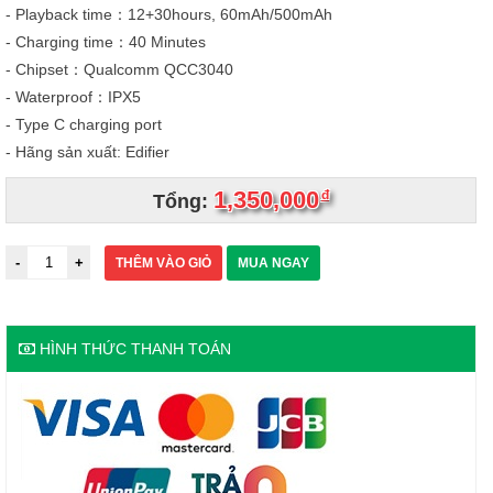
- Playback time：12+30hours, 60mAh/500mAh
- Charging time：40 Minutes
- Chipset：Qualcomm QCC3040
- Waterproof：IPX5
- Type C charging port
- Hãng sản xuất: Edifier
1,350,000
đ
Tổng:
THÊM VÀO GIỎ
MUA NGAY
HÌNH THỨC THANH TOÁN