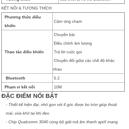
KẾT NỐI & TƯƠNG THÍCH
Phương thức điều
Cảm ứng chạm
khiển
Chuyển bài
Điều chỉnh âm lượng
Thao tác điều khiển
Trả lời cuộc gọi
Chuyển đổi giữa các chế độ khác
nhau
Bluetooth
5.2
Phạm vi kết nối
10M
ĐẶC ĐIỂM NỔI BẬT
- Thiết kế hiện đại, nhỏ gọn với 4 góc được bo tròn giúp thoải
mái, vừa khít tai khi đeo
- Chip Qualcomm 3040 cùng bộ giải mã âm thanh aptX mang