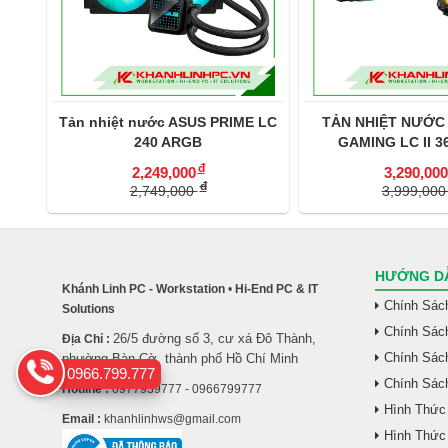
E LC
Tản nhiệt nước ASUS PRIME LC
TẢN NHIỆT NƯỚC
240 ARGB
GAMING LC II 3
đ
2,249,000
3,290,000
đ
2,749,000
3,999,00
HƯỚNG DẪ
Khánh Linh PC - Workstation
•
Hi-End PC & IT
Chính Sác
Solutions
Chính Sác
26/5 đường số 3, cư xá Đô Thành,
Địa Chỉ :
Chính Sách
phường Bàn Cờ, thành phố Hồ Chí Minh
0966.799.777
Chính Sác
Hotline :
0977939777 - 0966799777
Hình Thức
Email :
khanhlinhws@gmail.com
Hình Thức