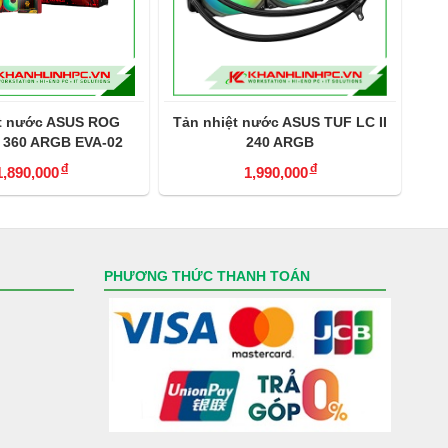
ệt nước ASUS ROG
Tản nhiệt nước ASUS TUF LC II
I 360 ARGB EVA-02
240 ARGB
EDITION
đ
đ
1,890,000
1,990,000
PHƯƠNG THỨC THANH TOÁN