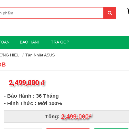
TOÁN
BẢO HÀNH
TRẢ GÓP
ƠNG HIỆU
Tản Nhiệt ASUS
GB
2,499,000
đ
- Bảo Hành : 36 Tháng
- Hình Thức : Mới 100%
2,499,000
đ
Tổng: