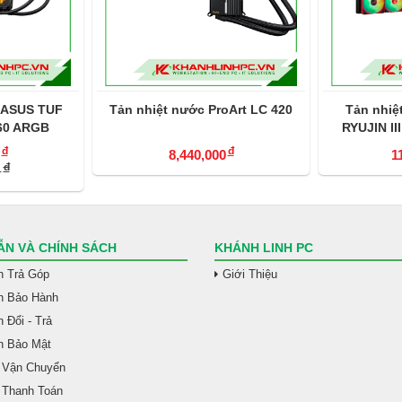
 ASUS TUF
Tản nhiệt nước ProArt LC 420
Tản nhi
60 ARGB
RYUJIN II
đ
đ
8,440,000
1
đ
0
N VÀ CHÍNH SÁCH
KHÁNH LINH PC
h Trả Góp
Giới Thiệu
h Bảo Hành
 Đổi - Trả
h Bảo Mật
 Vận Chuyển
 Thanh Toán