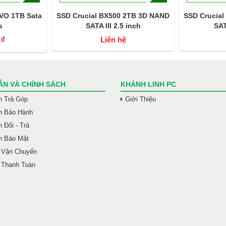
O 1TB Sata
SSD Crucial BX500 2TB 3D NAND
SSD Crucial
SATA III 2.5 inch
SATA
(CT2000BX500SSD1)
(CT10
đ
Liên hệ
N VÀ CHÍNH SÁCH
KHÁNH LINH PC
h Trả Góp
Giới Thiệu
h Bảo Hành
 Đổi - Trả
h Bảo Mật
 Vận Chuyển
 Thanh Toán