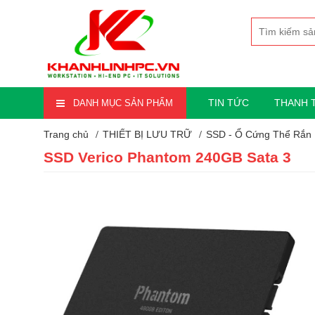
TIN TỨC
THANH 
DANH MỤC SẢN PHẨM
Trang chủ
THIẾT BỊ LƯU TRỮ
SSD - Ổ Cứng Thể Rắn
SSD Verico Phantom 240GB Sata 3