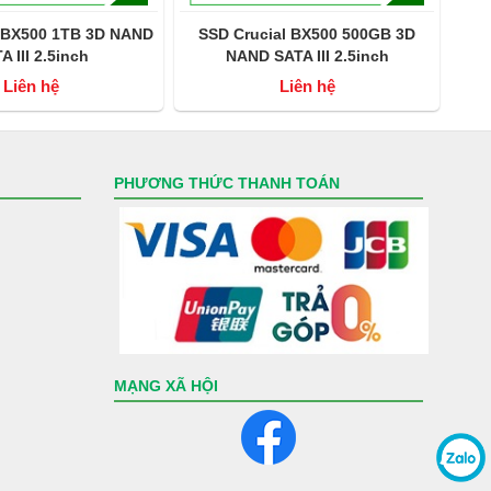
 BX500 1TB 3D NAND
SSD Crucial BX500 500GB 3D
SSD 
 III 2.5inch
NAND SATA III 2.5inch
2.5i
00BX500SSD1)
(CT500BX500SSD1)
Liên hệ
Liên hệ
PHƯƠNG THỨC THANH TOÁN
MẠNG XÃ HỘI