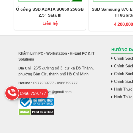
2GB
Ổ cứng SSD ADATA SU650 256GB
SSD Samsung 870 EV
T-R)
2.5" Sata III
III 6Gbit/s
Liên hệ
4,200,000
HƯỚNG DẪ
Khánh Linh PC - Workstation
•
Hi-End PC & IT
Chính Sác
Solutions
Chính Sác
26/5 đường số 3, cư xá Đô Thành,
Địa Chỉ :
Chính Sách
phường Bàn Cờ, thành phố Hồ Chí Minh
Chính Sác
Hotline :
0977939777 - 0966799777
Hình Thức
Email :
khanhlinhws@gmail.com
0966.799.777
Hình Thức