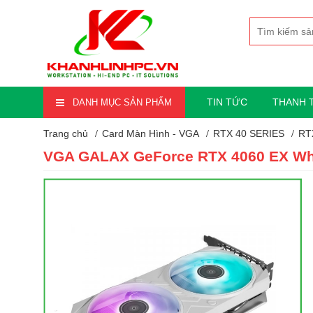
TIN TỨC
THANH 
DANH MỤC SẢN PHẨM
Trang chủ
Card Màn Hình - VGA
RTX 40 SERIES
RT
VGA GALAX GeForce RTX 4060 EX Whi