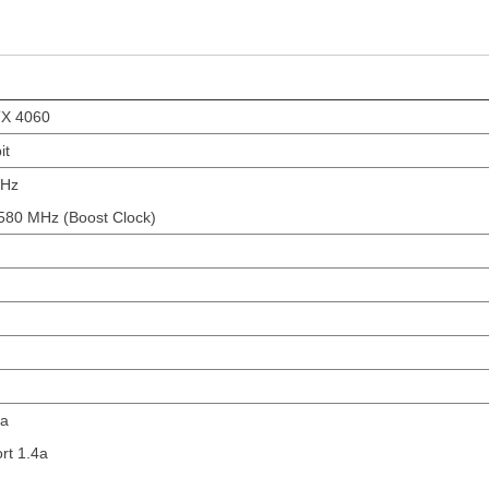
X 4060
it
MHz
580 MHz (Boost Clock)
1a
rt 1.4a