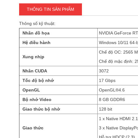
THÔNG TIN SẢN PHẨM
Thông số kỹ thuật:
Nhân đồ họa
NVIDIA GeForce RT
Hệ điều hành
Windows 10/11 64-b
Chế độ OC: 2565 
Xung nhịp
Chế độ mặc định: 2
Nhân CUDA
3072
Tốc độ bộ nhớ
17 Gbps
OpenGL
OpenGL®4.6
Bộ nhớ Video
8 GB GDDR6
Giao thức bộ nhớ
128 bit
1 x Native HDMI 2.
Giao thức
3 x Native DisplayPo
Hỗ trợ HDCP (2.3)