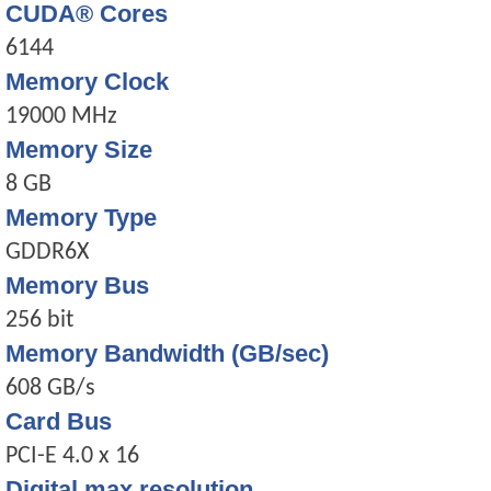
CUDA® Cores
6144
Memory Clock
19000 MHz
Memory Size
8 GB
Memory Type
GDDR6X
Memory Bus
256 bit
Memory Bandwidth (GB/sec)
608 GB/s
Card Bus
PCI-E 4.0 x 16
Digital max resolution