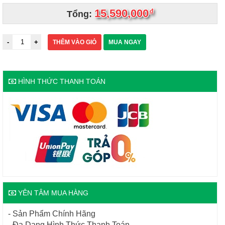
15,590,000
đ
Tổng:
THÊM VÀO GIỎ
MUA NGAY
HÌNH THỨC THANH TOÁN
YÊN TÂM MUA HÀNG
- Sản Phẩm Chính Hãng
- Đa Dạng Hình Thức Thanh Toán