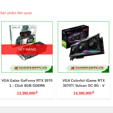
Sản phẩm liên quan
 3070
VGA Colorful iGame RTX
VGA Gigabyte GeForce
6
3070Ti Vulcan OC 8G - V
3070Ti Eagle 8G
đ
đ
14,390,000
14,390,000