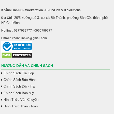
Khánh Linh PC - Workstation
•
Hi-End PC & IT Solutions
26/5 đường số 3, cư xá Đô Thành, phường Bàn Cờ, thành phố
Địa Chỉ :
Hồ Chí Minh
Hotline :
0977939777 - 0966799777
Email :
khanhlinhws@gmail.com
HƯỚNG DẪN VÀ CHÍNH SÁCH
Chính Sách Trả Góp
Chính Sách Bảo Hành
Chính Sách Đổi - Trả
Chính Sách Bảo Mật
Hình Thức Vận Chuyển
Hình Thức Thanh Toán