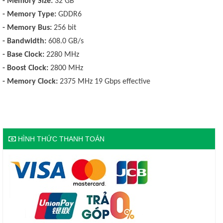
- Memory Size:
32 GB
- Memory Type:
GDDR6
- Memory Bus:
256 bit
- Bandwidth:
608.0 GB/s
- Base Clock:
2280 MHz
- Boost Clock:
2800 MHz
- Memory Clock:
2375 MHz 19 Gbps effective
HÌNH THỨC THANH TOÁN