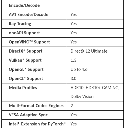
Encode/Decode
AV1 Encode/Decode
Yes
Ray Tracing
Yes
oneAPI Support
Yes
OpenVINO™ Support
Yes
DirectX* Support
DirectX 12 Ultimate
Vulkan* Support
1.3
OpenGL* Support
Up to 4.6
OpenCL* Support
3.0
Media Profiles
HDR10, HDR10+ GAMING,
Dolby Vision
Multi-Format Codec Engines
2
VESA Adaptive Sync
Yes
Intel® Extension for PyTorch*
Yes