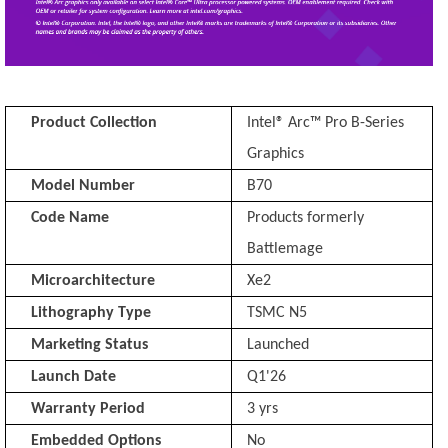
Product Collection
Intel® Arc™ Pro B-Series
Graphics
Model Number
B70
Code Name
Products formerly
Battlemage
Microarchitecture
Xe2
Lithography Type
TSMC N5
Marketing Status
Launched
Launch Date
Q1'26
Warranty Period
3 yrs
Embedded Options
No