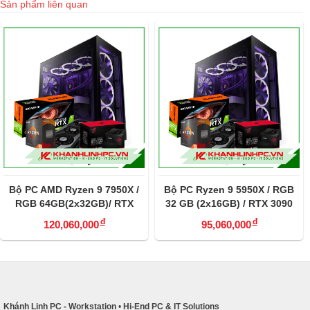
Sản phẩm liên quan
Bộ PC AMD Ryzen 9 7950X /
Bộ PC Ryzen 9 5950X / RGB
RGB 64GB(2x32GB)/ RTX
32 GB (2x16GB) / RTX 3090
4090 OC edition 24 GB
Gaming OC edition 24G
đ
đ
120,060,000
95,060,000
GDD0R6X
Khánh Linh PC - Workstation
•
Hi-End PC & IT Solutions