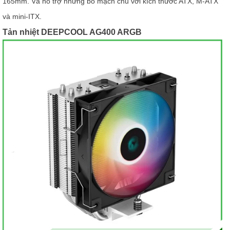
165mm. Và hỗ trợ những bo mạch chủ với kích thước ATX, M-ATX
và mini-ITX.
Tản nhiệt DEEPCOOL AG400 ARGB