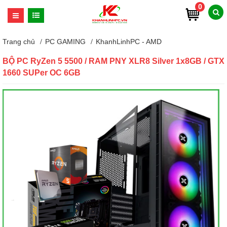
0
Trang chủ
PC GAMING
KhanhLinhPC - AMD
BỘ PC RyZen 5 5500 / RAM PNY XLR8 Silver 1x8GB / GTX
1660 SUPer OC 6GB