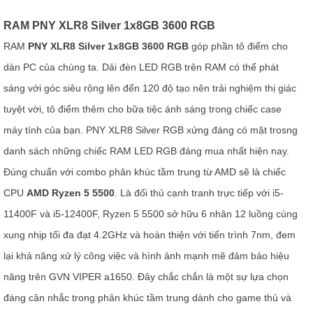
RAM PNY XLR8 Silver 1x8GB 3600 RGB
RAM
PNY XLR8 Silver 1x8GB 3600 RGB
góp phần tô điểm cho
dàn PC của chúng ta. Dải đèn LED RGB trên RAM có thể phát
sáng với góc siêu rộng lên đến 120 độ tạo nên trải nghiệm thị giác
tuyệt vời, tô điểm thêm cho bữa tiệc ánh sáng trong chiếc case
máy tính của bạn. PNY XLR8 Silver RGB xứng đáng có mặt trosng
danh sách những chiếc RAM LED RGB đáng mua nhất hiện nay.
Đúng chuẩn với combo phân khúc tầm trung từ AMD sẽ là chiếc
CPU
AMD Ryzen 5 5500
. Là đối thủ cạnh tranh trực tiếp với i5-
11400F và i5-12400F, Ryzen 5 5500 sở hữu 6 nhân 12 luồng cùng
xung nhịp tối đa đạt 4.2GHz và hoàn thiện với tiến trình 7nm, đem
lại khả năng xử lý công việc và hình ảnh mạnh mẽ đảm bảo hiệu
năng trên GVN VIPER a1650. Đây chắc chắn là một sự lựa chọn
đáng cân nhắc trong phân khúc tầm trung dành cho game thủ và