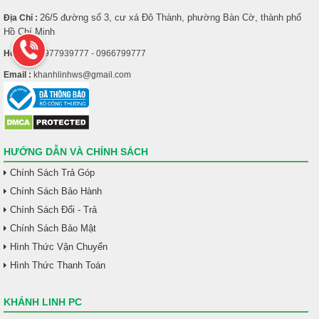
26/5 đường số 3, cư xá Đô Thành, phường Bàn Cờ, thành phố
Địa Chỉ :
Hồ Chí Minh
Hotline :
0977939777 - 0966799777
Email :
khanhlinhws@gmail.com
HƯỚNG DẪN VÀ CHÍNH SÁCH
Chính Sách Trả Góp
Chính Sách Bảo Hành
Chính Sách Đổi - Trả
Chính Sách Bảo Mật
Hình Thức Vận Chuyển
Hình Thức Thanh Toán
KHÁNH LINH PC