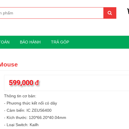
TOÁN
BẢO HÀNH
TRẢ GÓP
 Mouse
599,000
đ
Thông tin cơ bản:
- Phương thức kết nối có dây
- Cảm biến: IC ZEUS6400
- Kích thước: 120*66.20*40.04mm
- Loại Switch: Kailh