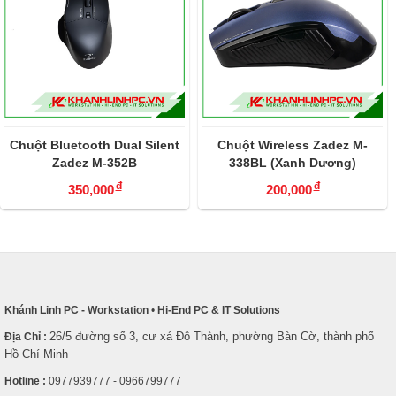
Chuột Bluetooth Dual Silent
Chuột Wireless Zadez M-
Zadez M-352B
338BL (Xanh Dương)
đ
đ
350,000
200,000
Khánh Linh PC - Workstation
•
Hi-End PC & IT Solutions
26/5 đường số 3, cư xá Đô Thành, phường Bàn Cờ, thành phố
Địa Chỉ :
Hồ Chí Minh
Hotline :
0977939777 - 0966799777