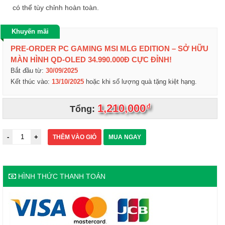
có thể tùy chỉnh hoàn toàn.
Khuyến mãi
PRE-ORDER PC GAMING MSI MLG EDITION – SỞ HỮU
MÀN HÌNH QD-OLED 34.990.000Đ CỰC ĐỈNH!
Bắt đầu từ:
30/09/2025
Kết thúc vào:
13/10/2025
hoặc khi số lượng quà tặng kiệt hạng.
1,210,000
đ
Tổng:
THÊM VÀO GIỎ
MUA NGAY
HÌNH THỨC THANH TOÁN