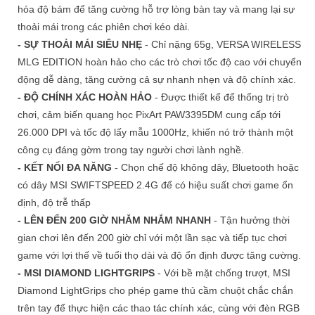
hóa độ bám để tăng cường hỗ trợ lòng bàn tay và mang lại sự
thoải mái trong các phiên chơi kéo dài.
- SỰ THOẢI MÁI SIÊU NHẸ
- Chỉ nặng 65g, VERSA WIRELESS
MLG EDITION hoàn hảo cho các trò chơi tốc độ cao với chuyển
động dễ dàng, tăng cường cả sự nhanh nhẹn và độ chính xác.
- ĐỘ CHÍNH XÁC HOÀN HẢO
- Được thiết kế để thống trị trò
chơi, cảm biến quang học PixArt PAW3395DM cung cấp tới
26.000 DPI và tốc độ lấy mẫu 1000Hz, khiến nó trở thành một
công cụ đáng gờm trong tay người chơi lành nghề.
- KẾT NỐI ĐA NĂNG
- Chọn chế độ không dây, Bluetooth hoặc
có dây MSI SWIFTSPEED 2.4G để có hiệu suất chơi game ổn
định, độ trễ thấp
- LÊN ĐẾN 200 GIỜ NHẮM NHẮM NHANH
- Tận hưởng thời
gian chơi lên đến 200 giờ chỉ với một lần sạc và tiếp tục chơi
game với lợi thế về tuổi thọ dài và độ ổn định được tăng cường.
- MSI DIAMOND LIGHTGRIPS
- Với bề mặt chống trượt, MSI
Diamond LightGrips cho phép game thủ cầm chuột chắc chắn
trên tay để thực hiện các thao tác chính xác, cùng với đèn RGB