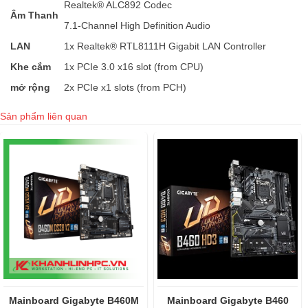
Realtek® ALC892 Codec
Âm Thanh
7.1-Channel High Definition Audio
LAN
1x Realtek® RTL8111H Gigabit LAN Controller
Khe cắm
1x PCIe 3.0 x16 slot (from CPU)
mở rộng
2x PCIe x1 slots (from PCH)
Sản phẩm liên quan
board Gigabyte B460M
Mainboard Gigabyte B460
Main