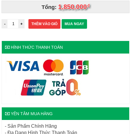
1,850,000
đ
Tổng:
THÊM VÀO GIỎ
MUA NGAY
HÌNH THỨC THANH TOÁN
YÊN TÂM MUA HÀNG
- Sản Phẩm Chính Hãng
- Đa Dạng Hình Thức Thanh Toán