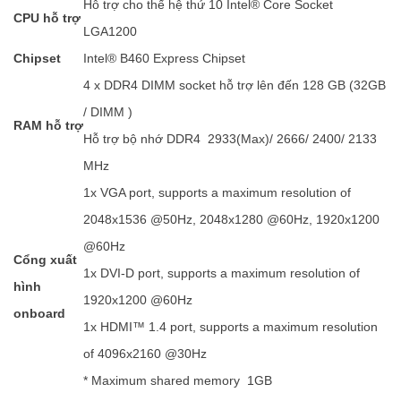
Hỗ trợ cho thế hệ thứ 10 Intel® Core Socket
CPU hỗ trợ
LGA1200
Chipset
Intel® B460 Express Chipset
4 x DDR4 DIMM socket hỗ trợ lên đến 128 GB (32GB
/ DIMM )
RAM hỗ trợ
Hỗ trợ bộ nhớ DDR4 2933(Max)/ 2666/ 2400/ 2133
MHz
1x VGA port, supports a maximum resolution of
2048x1536 @50Hz, 2048x1280 @60Hz, 1920x1200
@60Hz
Cổng xuất
1x DVI-D port, supports a maximum resolution of
hình
1920x1200 @60Hz
onboard
1x HDMI™ 1.4 port, supports a maximum resolution
of 4096x2160 @30Hz
* Maximum shared memory 1GB