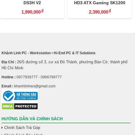
DS3H V2
HD3 ATX Gaming SK1200
B46
đ
đ
1,990,000
2,390,000
Khánh Linh PC - Workstation
•
Hi-End PC & IT Solutions
26/5 đường số 3, cư xá Đô Thành, phường Bàn Cờ, thành phố
Địa Chỉ :
Hồ Chí Minh
Hotline :
0977939777 - 0966799777
Email :
khanhlinhws@gmail.com
HƯỚNG DẪN VÀ CHÍNH SÁCH
Chính Sách Trả Góp