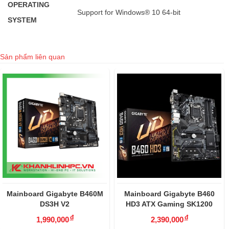
OPERATING
Support for Windows® 10 64-bit
SYSTEM
Sản phẩm liên quan
igabyte B460M
Mainboard Gigabyte B460
Mainboard A
3H V2
HD3 ATX Gaming SK1200
B460 - I G
đ
đ
0,000
2,390,000
3,49