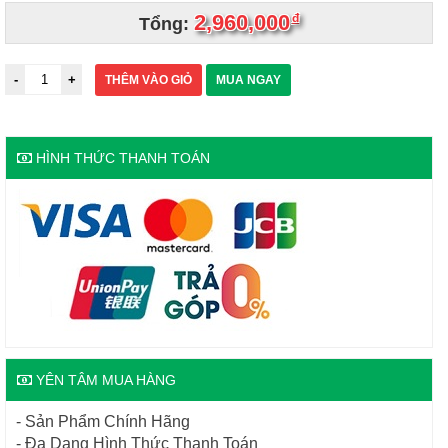
2,960,000
đ
Tổng:
THÊM VÀO GIỎ
MUA NGAY
HÌNH THỨC THANH TOÁN
YÊN TÂM MUA HÀNG
- Sản Phẩm Chính Hãng
- Đa Dạng Hình Thức Thanh Toán