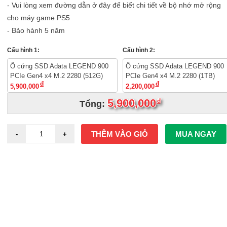
- Vui lòng xem đường dẫn ở đây để biết chi tiết về bộ nhớ mở rộng
cho máy game PS5
- Bảo hành 5 năm
Cấu hình 1:
Cấu hình 2:
Ổ cứng SSD Adata LEGEND 900
Ổ cứng SSD Adata LEGEND 900
PCIe Gen4 x4 M.2 2280 (512G)
PCIe Gen4 x4 M.2 2280 (1TB)
đ
đ
5,900,000
2,200,000
5,900,000
đ
Tổng:
THÊM VÀO GIỎ
MUA NGAY