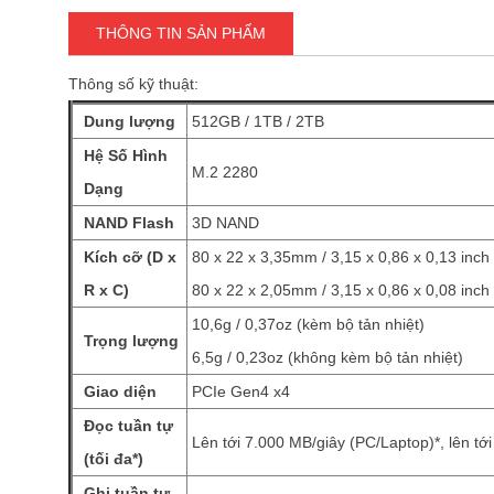
THÔNG TIN SẢN PHẨM
Thông số kỹ thuật:
Dung lượng
512GB / 1TB / 2TB
Hệ Số Hình
M.2 2280
Dạng
NAND Flash
3D NAND
Kích cỡ (D x
80 x 22 x 3,35mm / 3,15 x 0,86 x 0,13 inch 
R x C)
80 x 22 x 2,05mm / 3,15 x 0,86 x 0,08 inch
10,6g / 0,37oz (kèm bộ tản nhiệt)
Trọng lượng
6,5g / 0,23oz (không kèm bộ tản nhiệt)
Giao diện
PCIe Gen4 x4
Đọc tuần tự
Lên tới 7.000 MB/giây (PC/Laptop)*, lên tớ
(tối đa*)
Ghi tuần tự