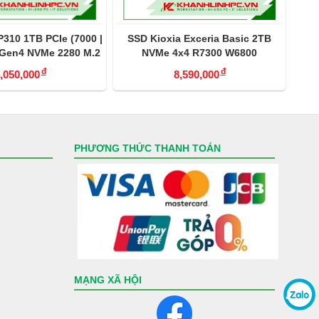
P310 1TB PCIe (7000 |
SSD Kioxia Exceria Basic 2TB
SS
 Gen4 NVMe 2280 M.2
NVMe 4x4 R7300 W6800
(LSF10Z002TG8)
đ
đ
,050,000
8,590,000
PHƯƠNG THỨC THANH TOÁN
MẠNG XÃ HỘI