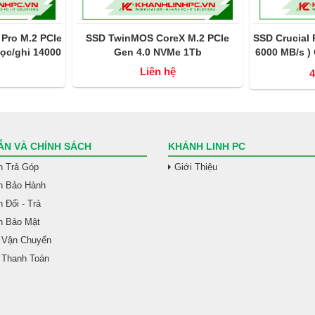
Pro M.2 PCIe
SSD TwinMOS CoreX M.2 PCIe
SSD Crucial 
ọc/ghi 14000
Gen 4.0 NVMe 1Tb
6000 MB/s )
MB/s)
Liên hệ
4
N VÀ CHÍNH SÁCH
KHÁNH LINH PC
h Trả Góp
Giới Thiệu
h Bảo Hành
 Đổi - Trả
h Bảo Mật
 Vận Chuyển
 Thanh Toán