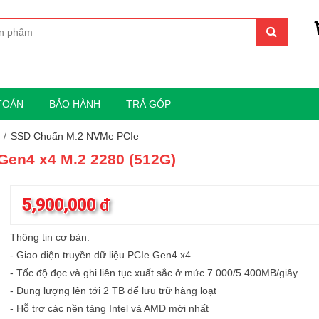
TOÁN
BẢO HÀNH
TRẢ GÓP
SSD Chuẩn M.2 NVMe PCIe
en4 x4 M.2 2280 (512G)
5,900,000
đ
Thông tin cơ bản:
- Giao diện truyền dữ liệu PCIe Gen4 x4
- Tốc độ đọc và ghi liên tục xuất sắc ở mức 7.000/5.400MB/giây
- Dung lượng lên tới 2 TB để lưu trữ hàng loạt
- Hỗ trợ các nền tảng Intel và AMD mới nhất