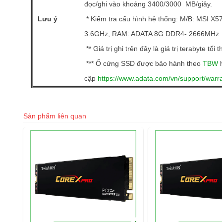
đọc/ghi vào khoảng 3400/3000 MB/giây.
Lưu ý
* Kiểm tra cấu hình hệ thống: M/B: MSI X
3.6GHz, RAM: ADATA 8G DDR4- 2666MHz
** Giá trị ghi trên đây là giá trị terabyte tối 
*** Ổ cứng SSD được bảo hành theo
TBW
h
cập
https://www.adata.com/vn/support/warra
Sản phẩm liên quan