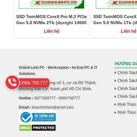
4.0
SSD TwinMOS CoreX Pro M.2 PCIe
SSD TwinMOS CoreX 
to
Gen 5.0 NVMe 2Tb (đọc/ghi 14000
Gen 5.0 NVMe 1Tb (đ
MB/s - 10000MB/s)
MB/s - 10000
Liên hệ
Liên hệ
HƯỚNG DẪ
Khánh Linh PC - Workstation
•
Hi-End PC & IT
Chính Sác
Solutions
Chính Sác
0966.799.777
26/5 đường số 3, cư xá Đô Thành,
Địa Chỉ :
Chính Sách
phường Bàn Cờ, thành phố Hồ Chí Minh
Chính Sác
Hotline :
0977939777 - 0966799777
Hình Thức
Email :
khanhlinhws@gmail.com
Hình Thức