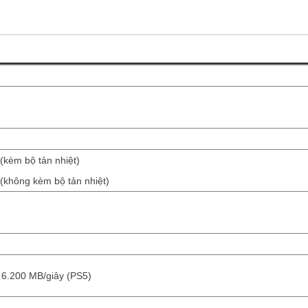
(kèm bộ tản nhiệt)
 (không kèm bộ tản nhiệt)
i 6.200 MB/giây (PS5)