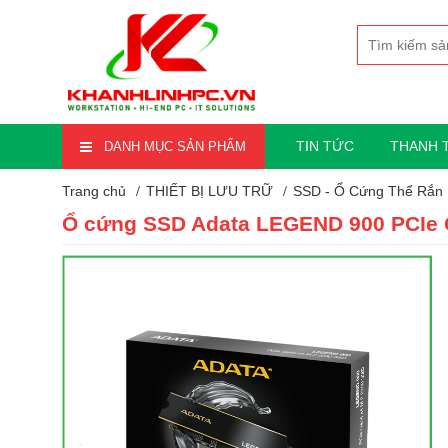
TIN TỨC
THANH 
DANH MỤC SẢN PHẨM
Trang chủ
THIẾT BỊ LƯU TRỮ
SSD - Ổ Cứng Thể Rắn
Ổ cứng SSD Adata LEGEND 900 PCIe G