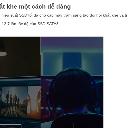
hắt khe một cách dễ dàng
ệu suất SSD tối đa cho các máy trạm sáng tạo đòi hỏi khắt khe và tr
p 12,7 lần tốc độ của SSD SATA3.