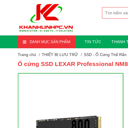
TIN TỨC
THANH 
DANH MỤC SẢN PHẨM
Trang chủ
THIẾT BỊ LƯU TRỮ
SSD - Ổ Cứng Thể Rắn
Ổ cứng SSD LEXAR Professional NM8