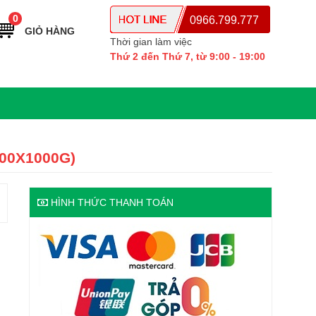
0
0966.799.777
GIỎ HÀNG
Thời gian làm việc
Thứ 2 đến Thứ 7, từ 9:00 - 19:00
800X1000G)
HÌNH THỨC THANH TOÁN