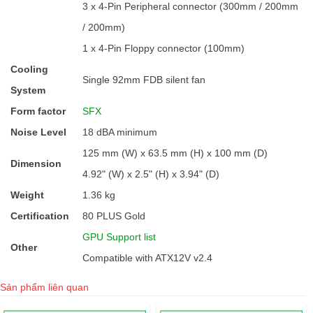
3 x 4-Pin Peripheral connector (300mm / 200mm
/ 200mm)
1 x 4-Pin Floppy connector (100mm)
Cooling
Single 92mm FDB silent fan
System
Form factor
SFX
Noise Level
18 dBA minimum
125 mm (W) x 63.5 mm (H) x 100 mm (D)
Dimension
4.92" (W) x 2.5" (H) x 3.94" (D)
Weight
1.36 kg
Certification
80 PLUS Gold
GPU Support list
Other
Compatible with ATX12V v2.4
Sản phẩm liên quan