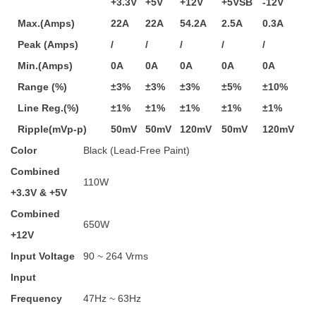
+3.3V
+5V
+12V
+5VSB
-12V
Max.(Amps)
22A
22A
54.2A
2.5A
0.3A
Peak (Amps)
/
/
/
/
/
Min.(Amps)
0A
0A
0A
0A
0A
Range (%)
±3%
±3%
±3%
±5%
±10%
Line Reg.(%)
±1%
±1%
±1%
±1%
±1%
Ripple(mVp-p)
50mV
50mV
120mV
50mV
120mV
Color
Black (Lead-Free Paint)
Combined
110W
+3.3V & +5V
Combined
650W
+12V
Input Voltage
90 ~ 264 Vrms
Input
Frequency
47Hz ~ 63Hz