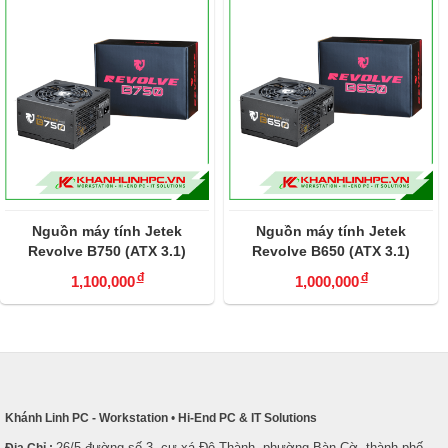
Nguồn máy tính Jetek
Nguồn máy tính Jetek
Revolve B750 (ATX 3.1)
Revolve B650 (ATX 3.1)
đ
đ
1,100,000
1,000,000
Khánh Linh PC - Workstation
•
Hi-End PC & IT Solutions
26/5 đường số 3, cư xá Đô Thành, phường Bàn Cờ, thành phố
Địa Chỉ :