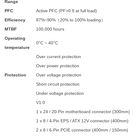
Range
PFC
Active PFC (PF>0.9 at full load)
Efficiency
87%~90%（20% to 100% loading）
MTBF
100,000 hours
Operating
0°C ~ 40°C
temperature
Over current protection
Over power protection
Protection
Over voltage protection
Short circuit protection
Under voltage protection
V1.0
1 x 24 / 20-Pin motherboard connector (300mm)
1 x 8 / 4-Pin EPS / ATX 12V connector (400mm)
2 x 8 / 6-Pin PCIE connector (400mm / 150mm)