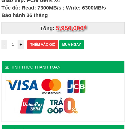
Giao tiếp: PCIe Gen4 x4
Tốc độ: Read: 7300MB/s ; Write: 6300MB/s
Bảo hành 36 tháng
5,950,000
đ
Tổng:
THÊM VÀO GIỎ
MUA NGAY
HÌNH THỨC THANH TOÁN