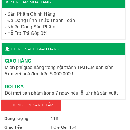
YÊN TÂM MUA HÀNG
- Sản Phẩm Chính Hãng
- Đa Dạng Hình Thức Thanh Toán
- Nhiều Dòng Sản Phẩm
- Hỗ Trợ Trả Góp 0%
CHÍNH SÁCH GIAO HÀNG
GIAO HÀNG
Miễn phí giao hàng trong nội thành TP.HCM bán kính
5km với hoá đơn trên 5.000.000đ.
ĐỔI TRẢ
Đổi mới sản phẩm trong 7 ngày nếu lỗi từ nhà sản xuất.
THÔNG TIN SẢN PHẨM
Dung lượng
1TB
Giao tiếp
PCIe Gen4 x4