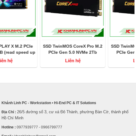
SSD TwinMOS CoreX Pro M.2
SSD TwinMOS CoreX Pro M.
p
PCIe Gen 5.0 NVMe 2Tb
PCIe Gen 5.0 NVMe 1Tb
(đọc/ghi 14000 MB/s -
(đọc/ghi 14000 MB/s -
Liên hệ
Liên hệ
10000MB/s)
10000MB/s)
Khánh Linh PC - Workstation
•
Hi-End PC & IT Solutions
26/5 đường số 3, cư xá Đô Thành, phường Bàn Cờ, thành phố
Địa Chỉ :
Hồ Chí Minh
Hotline :
0977939777 - 0966799777