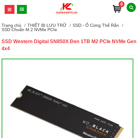
0
Trang chủ
THIẾT BỊ LƯU TRỮ
SSD - Ổ Cứng Thể Rắn
SSD Chuẩn M.2 NVMe PCIe
SSD Western Digital SN850X Đen 1TB M2 PCIe NVMe Gen
4x4