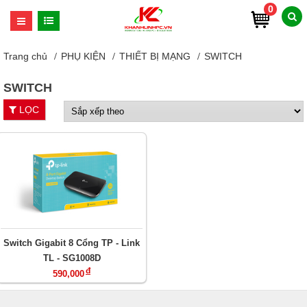
0
Trang chủ
PHỤ KIỆN
THIẾT BỊ MẠNG
SWITCH
SWITCH
LỌC
Switch Gigabit 8 Cổng TP - Link
TL - SG1008D
đ
590,000