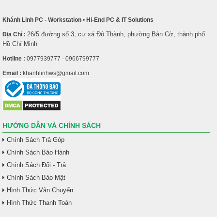
Khánh Linh PC - Workstation
•
Hi-End PC & IT Solutions
26/5 đường số 3, cư xá Đô Thành, phường Bàn Cờ, thành phố
Địa Chỉ :
Hồ Chí Minh
Hotline :
0977939777 - 0966799777
Email :
khanhlinhws@gmail.com
HƯỚNG DẪN VÀ CHÍNH SÁCH
Chính Sách Trả Góp
Chính Sách Bảo Hành
Chính Sách Đổi - Trả
Chính Sách Bảo Mật
Hình Thức Vận Chuyển
Hình Thức Thanh Toán