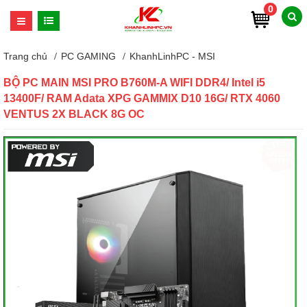
0
Trang chủ
PC GAMING
KhanhLinhPC - MSI
BỘ PC MAIN MSI PRO B760M-A WIFI DDR4/ Intel i5
13400F/ RAM Adata XPG GAMMIX D10 16G/ RTX 4060
VENTUS 2X BLACK 8G OC