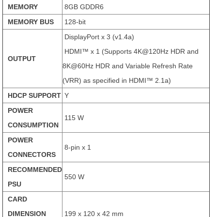
MEMORY
8GB GDDR6
MEMORY BUS
128-bit
DisplayPort x 3 (v1.4a)
HDMI™ x 1 (Supports 4K@120Hz HDR and
OUTPUT
8K@60Hz HDR and Variable Refresh Rate
(VRR) as specified in HDMI™ 2.1a)
HDCP SUPPORT
Y
POWER
115 W
CONSUMPTION
POWER
8-pin x 1
CONNECTORS
RECOMMENDED
550 W
PSU
CARD
DIMENSION
199 x 120 x 42 mm