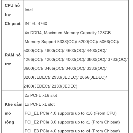
CPU hỗ
Intel
trợ
Chipset
INTEL B760
4x DDR4, Maximum Memory Capacity 128GB
Memory Support 5333(OC)/ 5200(OC)/ 5066(OC)/
5000(OC)/ 4800(OC)/ 4600(OC)/ 4400(OC)/
RAM hỗ
4266(OC)/ 4200(OC)/ 4000(OC)/ 3800(OC)/ 3733(OC)/
trợ
3600(OC)/ 3466(OC)/ 3400(OC)/ 3333(OC)/
3200(JEDEC)/ 2933(JEDEC)/ 2666(JEDEC)/
2400(JEDEC)/ 2133(JEDEC)
2x PCI-E x16 slot
Khe cắm
1x PCI-E x1 slot
mở
PCI_E1 PCIe 4.0 supports up to x16 (From CPU)
rộng
PCI_E2 PCIe 3.0 supports up to x1 (From Chipset)
PCI_E3 PCIe 4.0 supports up to x4 (From Chipset)