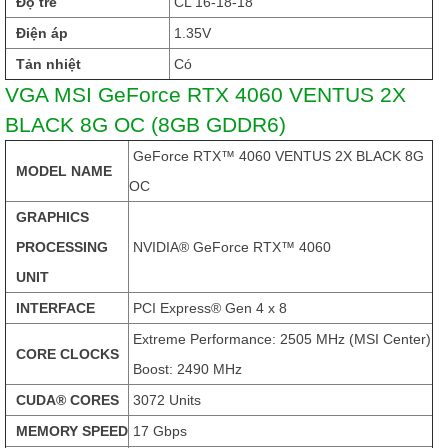
Độ trễ
CL 16-18-18
Điện áp
1.35V
Tản nhiệt
Có
VGA MSI GeForce RTX 4060 VENTUS 2X
BLACK 8G OC (8GB GDDR6)
GeForce RTX™ 4060 VENTUS 2X BLACK 8G
MODEL NAME
OC
GRAPHICS
PROCESSING
NVIDIA® GeForce RTX™ 4060
UNIT
INTERFACE
PCI Express® Gen 4 x 8
Extreme Performance: 2505 MHz (MSI Center)
CORE CLOCKS
Boost: 2490 MHz
CUDA® CORES
3072 Units
MEMORY SPEED
17 Gbps