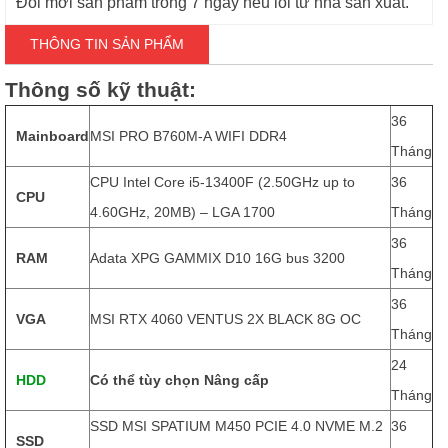
Đổi mới sản phẩm trong 7 ngày nếu lỗi từ nhà sản xuất.
THÔNG TIN SẢN PHẨM
Thông số kỹ thuật
:
36
Mainboard
MSI PRO B760M-A WIFI DDR4
Tháng
CPU Intel Core i5-13400F (2.50GHz up to
36
CPU
4.60GHz, 20MB) – LGA 1700
Tháng
36
RAM
Adata XPG GAMMIX D10 16G bus 3200
Tháng
36
VGA
MSI RTX 4060 VENTUS 2X BLACK 8G OC
Tháng
24
HDD
Có thể tùy chọn Nâng cấp
Tháng
SSD MSI SPATIUM M450 PCIE 4.0 NVME M.2
36
SSD