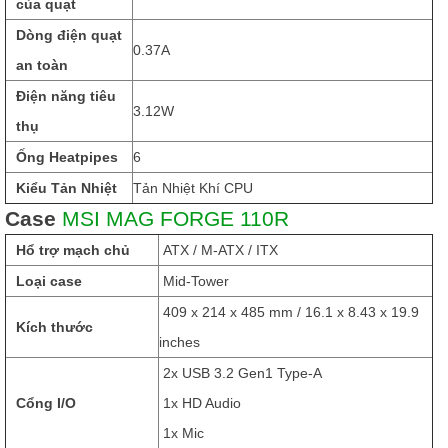
của quạt
Dòng điện quạt
0.37A
an toàn
Điện năng tiêu
3.12W
thụ
Ống Heatpipes
6
Kiểu Tản Nhiệt
Tản Nhiệt Khí CPU
Case
MSI MAG FORGE 110R
Hổ trợ mạch chủ
ATX / M-ATX / ITX
Loại case
Mid-Tower
409 x 214 x 485 mm / 16.1 x 8.43 x 19.9
Kích thước
inches
2x USB 3.2 Gen1 Type-A
Cổng I/O
1x HD Audio
1x Mic