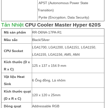
APST (Autonomous Power State
Transition)
Pyrite (Encryption, Data Security)
Tản Nhiệt
CPU Cooler Master Hyper 620S
Mã sản phẩm
RR-D6NA-17PA-R1
Màu sắc
Black/Silver
LGA1700, LGA1200, LGA1151, LGA1150,
CPU Socket
LGA1155, LGA1156, AM5, AM4
Kích thước (D x
125 x 137 x 154.9 mm
R x C)
Vật liệu Heat
6 Ống đồng, Lá nhôm
Sink
Kích thước quạt
120 x 120 x 25mm
(D x R x C)
Dòng quạt
Addressable RGB