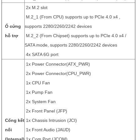
2x M.2 slot
M.2_1 (From CPU) supports up to PCIe 4.0 x4 ,
Ổ cứng
supports 2280/2260/2242 devices
hỗ trợ
M.2_2 (From Chipset) supports up to PCIe 4.0 x4 /
SATA mode, supports 2280/2260/2242 devices
4x SATA 6G port
1x Power Connector(ATX_PWR)
2x Power Connector(CPU_PWR)
1x CPU Fan
1x Pump Fan
2x System Fan
2x Front Panel (JFP)
Cổng kết
1x Chassis Intrusion (JCI)
nối
1x Front Audio (JAUD)
(Internal)
1x Com Port (JCOM)