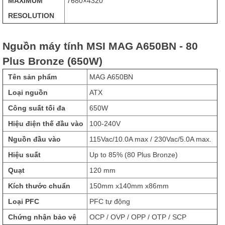
MAXIMUM
7680×4320
RESOLUTION
Nguồn máy tính MSI MAG A650BN - 80
Plus Bronze (650W)
Tên sản phẩm
MAG A650BN
Loại nguồn
ATX
Công suất tối đa
650W
Hiệu điện thế đầu vào
100-240V
Nguồn đầu vào
115Vac/10.0A max / 230Vac/5.0A max.
Hiệu suất
Up to 85% (80 Plus Bronze)
Quạt
120 mm
Kích thước chuẩn
150mm x140mm x86mm
Loại PFC
PFC tự động
Chứng nhận bảo vệ
OCP / OVP / OPP / OTP / SCP