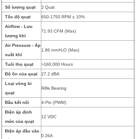
Số lượng quạt
2 Quạt
Tốc độ quạt
650-1750 RPM ± 10%
Airflow - Lưu
71.93 CFM (Max)
lượng khí
Air Pressure - Áp
1.86 mmH₂O (Max)
suất khí
Tuổi thọ quạt
>160,000 Hours
Độ ồn của quạt
27.2 dBA
Loại vòng bi
Rifle Bearing
quạt
Đầu kết nối
4-Pin (PWM)
Điện áp định
12 VDC
mức của quạt
Điện áp đầu vào
0.26A