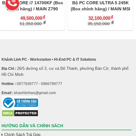
0KF (Box
Bộ PC CORE ULTRA 5 245K
MPG Infinite X3 AI 2 
N Z790
(Box chính hãng) / MAIN MSI
Ultra 9 285K /RAM
I / RAM
Pro Z890-S Wifi / RAM DDR5
DDR5 32G (16x2) /S
đ
Liên hệ
32,100,000
070 12G
64GB / VGA RTX 3060
5090 ventus 32GB
đ
35,150,000
SD 1TB
VENTUS 2X OC 12G / SSD 1TB
Khánh Linh PC - Workstation
•
Hi-End PC & IT Solutions
26/5 đường số 3, cư xá Đô Thành, phường Bàn Cờ, thành phố
Địa Chỉ :
Hồ Chí Minh
Hotline :
0977939777 - 0966799777
Email :
khanhlinhws@gmail.com
HƯỚNG DẪN VÀ CHÍNH SÁCH
Chính Sách Trả Góp