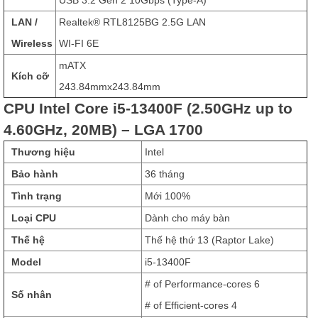
USB 3.2 Gen 2 10Gbps (Type-A)
LAN /
Realtek® RTL8125BG 2.5G LAN
Wireless
WI-FI 6E
mATX
Kích cỡ
243.84mmx243.84mm
CPU Intel Core i5-13400F (2.50GHz up to
4.60GHz, 20MB) – LGA 1700
Thương hiệu
Intel
Bảo hành
36 tháng
Tình trạng
Mới 100%
Loại CPU
Dành cho máy bàn
Thế hệ
Thế hệ thứ 13 (Raptor Lake)
Model
i5-13400F
# of Performance-cores 6
Số nhân
# of Efficient-cores 4