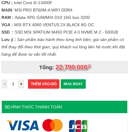
CPU :
Intel Core i5-13400F
MAIN
: MSI PRO B760M-A WIFI DDR4
RAM :
Adata XPG GAMMIX D10 16G bus 3200
VGA :
MSI RTX 4060 VENTUS 2X BLACK 8G OC
SSD :
SSD MSI SPATIUM M450 PCIE 4.0 NVME M.2 - 500GB
Lưu ý :
Sản phẩm bảo hành theo từng linh kiện, giá sản phẩm có
thể thay đổi theo thời gian, quý khách vui lòng liên hệ trước khi đặt
hàng để được tư vấn tốt nhất.
22,790,000
đ
Tổng:
THÊM VÀO GIỎ
MUA NGAY
HÌNH THỨC THANH TOÁN