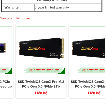
Warranty & returns
Warranty
5-year limited warranty
Sản phẩm liên quan
SSD TwinMOS CoreX Pro M.2
SSD TwinMOS CoreX Pro M.2
PCIe Gen 5.0 NVMe 2Tb
PCIe Gen 5.0 NVMe 1Tb
(đọc/ghi 14000 MB/s -
(đọc/ghi 14000 MB/s -
Liên hệ
Liên hệ
10000MB/s)
10000MB/s)