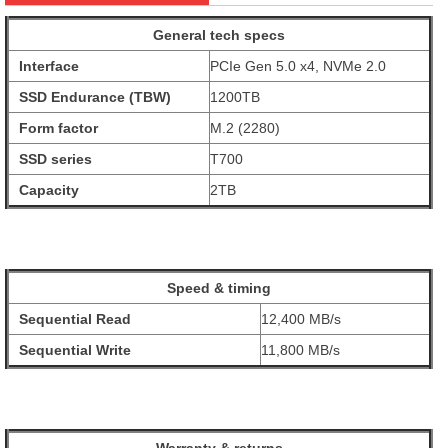
General tech specs
Interface
PCIe Gen 5.0 x4, NVMe 2.0
SSD Endurance (TBW)
1200TB
Form factor
M.2 (2280)
SSD series
T700
Capacity
2TB
Speed & timing
Sequential Read
12,400 MB/s
Sequential Write
11,800 MB/s