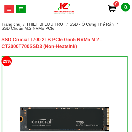
0
Trang chủ
THIẾT BỊ LƯU TRỮ
SSD - Ổ Cứng Thể Rắn
SSD Chuẩn M.2 NVMe PCIe
SSD Crucial T700 2TB PCIe Gen5 NVMe M.2 -
CT2000T700SSD3 (Non-Heatsink)
29%