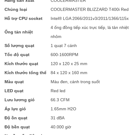
Hãng sản xuất
COOLERMASTER
Chủng loại
COOLERMASTER BLIZZARD T400i Red
Hỗ trợ CPU socket
Intel® LGA 2066/2011v3/2011/1366/115x
4 ống đồng tiếp xúc trực tiếp, lá tản nhiệt
Ống tản nhiệt
nhôm
Số lượng quạt
1 quạt 7 cánh
Tốc độ quạt
600-1600RPM
Kích thước quạt
120 x 120 x 25 mm
Kích thước tổng thể
84 x 120 x 160 mm
Màu quạt
Màu đen, cánh trong suốt
LED quạt
Red led
Lưu lương gió
66.3 CFM
Áp lực gió
1.65mm H2O
Độ ồn quạt
31 dBA
Độ bền quạt
40.000 giờ