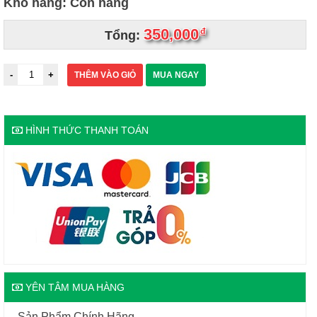
Kho hàng: Còn hàng
350,000
đ
Tổng:
THÊM VÀO GIỎ
MUA NGAY
HÌNH THỨC THANH TOÁN
YÊN TÂM MUA HÀNG
- Sản Phẩm Chính Hãng