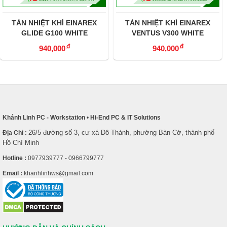
TẢN NHIỆT KHÍ EINAREX
TẢN NHIỆT KHÍ EINAREX
GLIDE G100 WHITE
VENTUS V300 WHITE
đ
đ
940,000
940,000
Khánh Linh PC - Workstation
•
Hi-End PC & IT Solutions
26/5 đường số 3, cư xá Đô Thành, phường Bàn Cờ, thành phố
Địa Chỉ :
Hồ Chí Minh
Hotline :
0977939777 - 0966799777
Email :
khanhlinhws@gmail.com